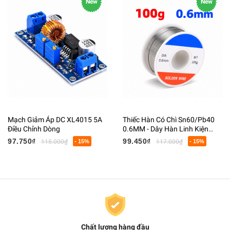
New
New
Mạch Giảm Áp DC XL4015 5A
Thiếc Hàn Có Chì Sn60/Pb40
Điều Chỉnh Dòng
0.6MM - Dây Hàn Linh Kiện
Điện Tử Có Lõi Flux
97.750₫
99.450₫
115.000₫
- 15%
117.000₫
- 15%
Chất lượng hàng đầu