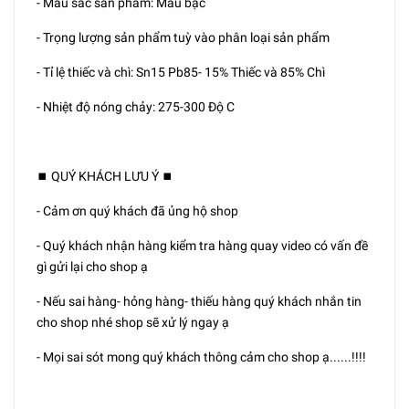
- Màu sắc sản phẩm: Màu bạc
- Trọng lượng sản phẩm tuỳ vào phân loại sản phẩm
- Tỉ lệ thiếc và chì: Sn15 Pb85- 15% Thiếc và 85% Chì
- Nhiệt độ nóng chảy: 275-300 Độ C
⏹️ QUÝ KHÁCH LƯU Ý ⏹️
- Cảm ơn quý khách đã ủng hộ shop
- Quý khách nhận hàng kiểm tra hàng quay video có vấn đề
gì gửi lại cho shop ạ
- Nếu sai hàng- hỏng hàng- thiếu hàng quý khách nhắn tin
cho shop nhé shop sẽ xử lý ngay ạ
- Mọi sai sót mong quý khách thông cảm cho shop ạ......!!!!