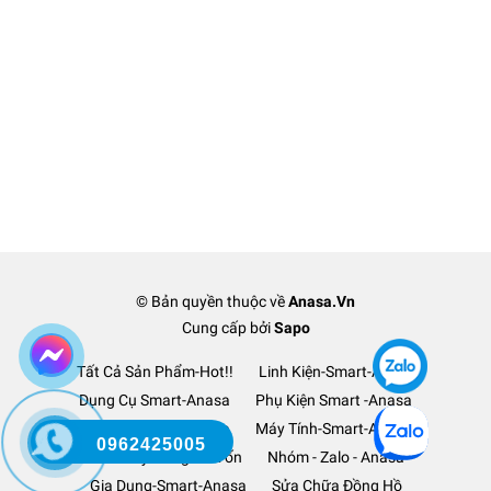
© Bản quyền thuộc về
Anasa.Vn
Cung cấp bởi
Sapo
Tất Cả Sản Phẩm-Hot!!
Linh Kiện-Smart-Anasa
Dụng Cụ Smart-Anasa
Phụ Kiện Smart -Anasa
Ô Tô Xe Hơi TM-Anasa
Máy Tính-Smart-Anasa
0962425005
Thanh Lý Hàng-Lỗ Vốn
Nhóm - Zalo - Anasa
Gia Dụng-Smart-Anasa
Sửa Chữa Đồng Hồ