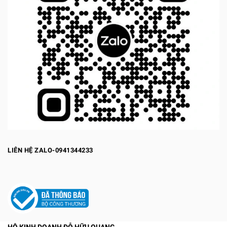
LIÊN HỆ ZALO-0941344233
HỘ KINH DOANH ĐỖ HỮU QUANG