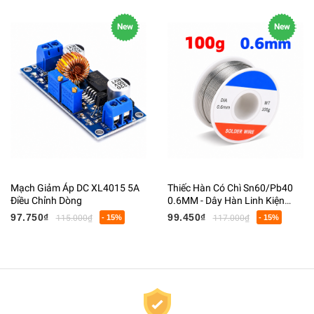
New
New
Mạch Giảm Áp DC XL4015 5A
Thiếc Hàn Có Chì Sn60/Pb40
Điều Chỉnh Dòng
0.6MM - Dây Hàn Linh Kiện
Điện Tử Có Lõi Flux
97.750₫
99.450₫
115.000₫
- 15%
117.000₫
- 15%