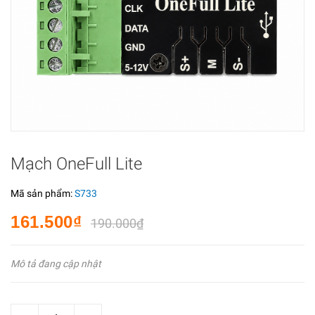
Mạch OneFull Lite
Mã sản phẩm:
S733
161.500₫
190.000₫
Mô tả đang cập nhật