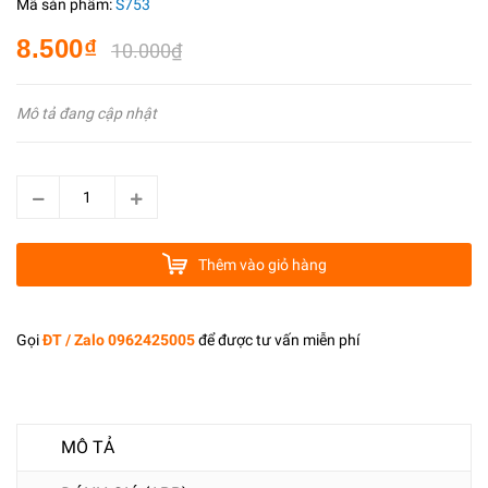
Mã sản phẩm:
S753
8.500₫
10.000₫
Mô tả đang cập nhật
Thêm vào giỏ hàng
Gọi
ĐT / Zalo 0962425005
để được tư vấn miễn phí
MÔ TẢ