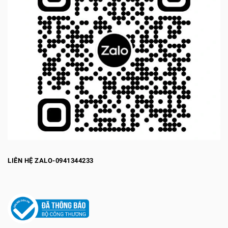
LIÊN HỆ ZALO-0941344233