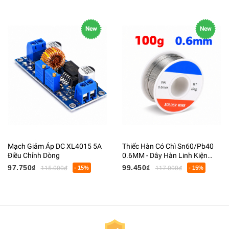
New
New
Mạch Giảm Áp DC XL4015 5A
Thiếc Hàn Có Chì Sn60/Pb40
Điều Chỉnh Dòng
0.6MM - Dây Hàn Linh Kiện
Điện Tử Có Lõi Flux
97.750₫
99.450₫
115.000₫
- 15%
117.000₫
- 15%