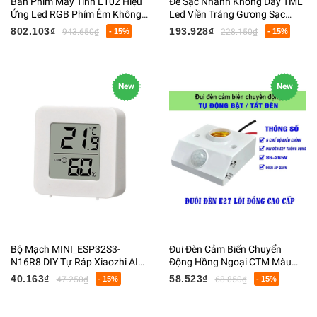
Bàn Phím Máy Tính L102 Hiệu
Đế Sạc Nhanh Không Dây TML
Ứng Led RGB Phím Êm Không
Led Viền Tráng Gương Sạc
Có Tiếng Dây USB 150CM Dài
Nhanh QI 20W Đường Kính
802.103₫
193.928₫
943.650₫
- 15%
228.150₫
- 15%
40x156x410MM Nặng 1098G
10CM
New
New
Bộ Mạch MINI_ESP32S3-
Đui Đèn Cảm Biến Chuyển
N16R8 DIY Tự Ráp Xiaozhi AI
Động Hồng Ngoại CTM Màu
Robot Đối Thoại OLED 0.96
Trắng E27 Công Suất 100W
40.163₫
58.523₫
47.250₫
- 15%
68.850₫
- 15%
INCH