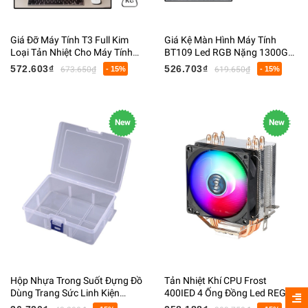
Giá Đỡ Máy Tính T3 Full Kim
Giá Kệ Màn Hình Máy Tính
Loại Tản Nhiệt Cho Máy Tính
BT109 Led RGB Nặng 1300G
Kích Thước 8x27x52Cm Nặng
Kích Thước 85x235x500MM
572.603₫
526.703₫
673.650₫
- 15%
619.650₫
- 15%
1650G
New
New
Hộp Nhựa Trong Suốt Đựng Đồ
Tản Nhiệt Khí CPU Frost
Dùng Trang Sức Linh Kiện
400IED 4 Ống Đồng Led REG
58x118x164mm
Phù Hợp Cho Nhiều Mã CPU