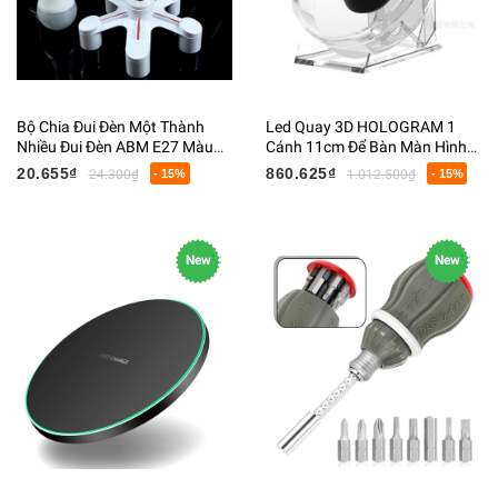
Bộ Chia Đui Đèn Một Thành
Led Quay 3D HOLOGRAM 1
Nhiều Đui Đèn ABM E27 Màu
Cánh 11cm Để Bàn Màn Hình
Trắng
Led Quảng Cáo, Trình Chiếu
20.655₫
860.625₫
24.300₫
- 15%
1.012.500₫
- 15%
Độc Đáo
New
New