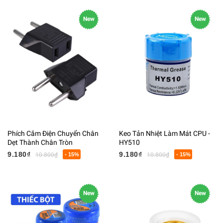
New
New
Phích Cắm Điện Chuyển Chân
Keo Tản Nhiệt Làm Mát CPU -
Dẹt Thành Chân Tròn
HY510
9.180₫
9.180₫
10.800₫
- 15%
10.800₫
- 15%
New
New