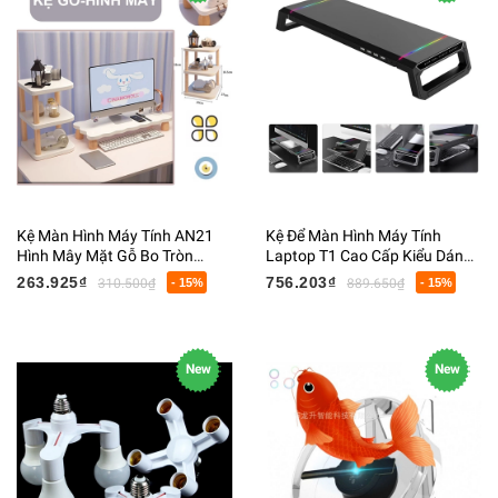
Kệ Màn Hình Máy Tính AN21
Kệ Để Màn Hình Máy Tính
Hình Mây Mặt Gỗ Bo Tròn
Laptop T1 Cao Cấp Kiểu Dáng
Chân Hình Quả Trứng Dễ
Hiện Đại Trang Bị 4 Cổng USB
263.925₫
756.203₫
310.500₫
- 15%
889.650₫
- 15%
Thương 55x20x8cm
Đèn Led
New
New