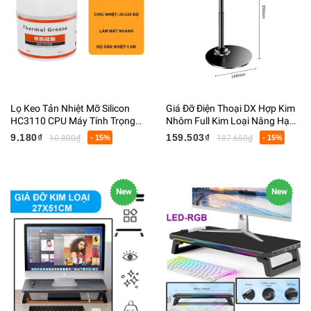
Lọ Keo Tản Nhiệt Mỡ Silicon
Giá Đỡ Điện Thoại DX Hợp Kim
HC3110 CPU Máy Tính Trọng
Nhôm Full Kim Loại Nâng Hạ
Lượng 25G
Cao Xoay 360 Độ Kích Thước
9.180₫
159.503₫
10.800₫
- 15%
187.650₫
- 15%
35Cm
New
New