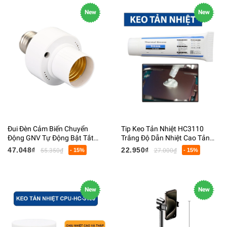
New
New
Đui Đèn Cảm Biến Chuyển
Tip Keo Tản Nhiệt HC3110
Động GNV Tự Động Bật Tắt
Trắng Độ Dẫn Nhiệt Cao Tản
Bằng Gara Vi Sóng Chuyển
Nhiệt CPU 20G
47.048₫
22.950₫
55.350₫
- 15%
27.000₫
- 15%
Động 100W
New
New