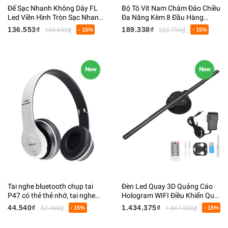
Đế Sạc Nhanh Không Dây FL
Bộ Tô Vít Nam Châm Đảo Chiều
Led Viền Hình Tròn Sạc Nhanh
Đa Năng Kèm 8 Đầu Hàng
QI 10W Đường Kính 10CM
Nhật FO-9006X
136.553₫
189.338₫
160.650₫
- 15%
222.750₫
- 15%
New
New
Tai nghe bluetooth chụp tai
Đèn Led Quay 3D Quảng Cáo
P47 có thẻ thẻ nhớ, tai nghe
Hologram WIFI Điều Khiển Qua
không dây có mic kiểu dáng
APP Size 40cm
44.540₫
1.434.375₫
52.400₫
- 15%
1.687.500₫
- 15%
thời gian âm thanh chất