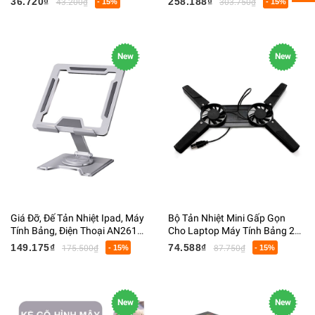
36.720₫
258.188₫
43.200₫
- 15%
303.750₫
- 15%
New
New
Giá Đỡ, Đế Tản Nhiệt Ipad, Máy
Bộ Tản Nhiệt Mini Gấp Gọn
Tính Bảng, Điện Thoại AN261
Cho Laptop Máy Tính Bảng 2
Hợp Kim Nhôm Cao Cấp Xoay
Quạt Cấp Nguồn Cáp USB
149.175₫
74.588₫
175.500₫
- 15%
87.750₫
- 15%
360 Độ
New
New