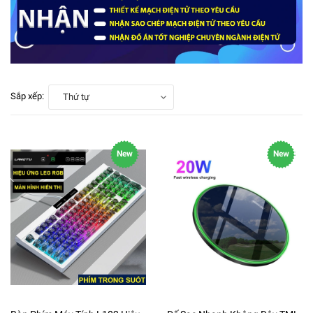
Sắp xếp:
Thứ tự
New
New