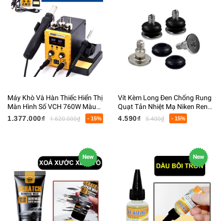
Máy Khò Và Hàn Thiếc Hiển Thị
Vít Kèm Long Đen Chống Rung
Màn Hình Số VCH 760W Màu
Quạt Tản Nhiệt Mạ Niken Ren
Vàng 15x17x26CM Nặng
3.4MM Dài 11MM
1.377.000₫
4.590₫
1.620.000₫
- 15%
5.400₫
- 15%
1500G
New
New