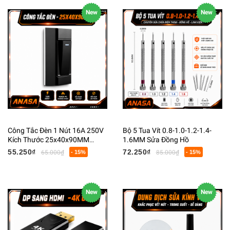
New
New
Công Tắc Đèn 1 Nút 16A 250V
Bộ 5 Tua Vít 0.8-1.0-1.2-1.4-
Kích Thước 25x40x90MM
1.6MM Sửa Đồng Hồ
Nhựa PC Chống Cháy
55.250₫
72.250₫
65.000₫
- 15%
85.000₫
- 15%
New
New