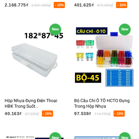
63x70x118MM 840G
1300Mbps Phủ Sóng 300M
2.168.775₫
401.625₫
2.551.500₫
- 15%
472.500₫
- 15%
New
New
Hộp Nhựa Đựng Điện Thoại
Bộ Cầu Chì Ô TÔ HCTO Đựng
HBK Trong Suốt
Trong Hộp Nhựa
45x87x182MM 80G
40.163₫
97.538₫
47.250₫
- 15%
114.750₫
- 15%
New
New