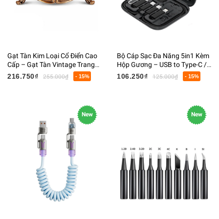
Gạt Tàn Kim Loại Cổ Điển Cao
Bộ Cáp Sạc Đa Năng 5in1 Kèm
Cấp – Gạt Tàn Vintage Trang
Hộp Gương – USB to Type-C /
Trí Bàn Làm Việc, Chống Bay
Lightning / Micro USB, Nhỏ
216.750₫
106.250₫
255.000₫
- 15%
125.000₫
- 15%
Tro
Gọn, Tiện Lợi Du Lịch
New
New