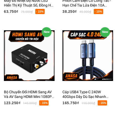
Máy Đo Nhiệt Độ Nước LED
Phích Cắm Điện Có Công Tắc -
Hiển Thị Kỹ Thuật Số, Đồng Hồ
Hạn Chế Tia Lửa Điện 10A
Đo Nhiệt Độ Vòi Sen Thông
250VCC
63.750₫
38.250₫
75.000₫
- 15%
45.000₫
- 15%
Minh
New
New
Bộ Chuyển Đổi HDMI Sang AV
Cáp USB4 Type-C 240W
Và AV Sang HDMI Mini 1080P
40Gbps Dây Dù Sạc Nhanh
RCA Audio Video
Truyền Dữ Liệu Cao Cấp
123.250₫
165.750₫
145.000₫
- 15%
195.000₫
- 15%