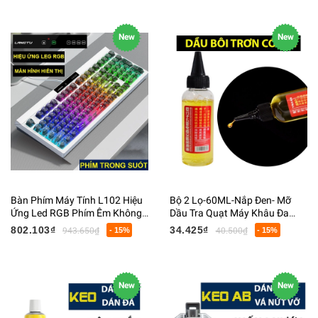
New
New
Bàn Phím Máy Tính L102 Hiệu
Bộ 2 Lọ-60ML-Nắp Đen- Mỡ
Ứng Led RGB Phím Êm Không
Dầu Tra Quạt Máy Khâu Đa
Có Tiếng Dây USB 150CM Dài
Năng
802.103₫
34.425₫
943.650₫
- 15%
40.500₫
- 15%
40x156x410MM Nặng 1098G
New
New