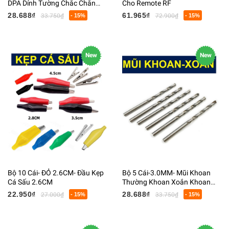
DPA Dính Tường Chắc Chắn
Cho Remote RF
Bằng Nhựa 11x12CM
28.688₫
61.965₫
33.750₫
- 15%
72.900₫
- 15%
New
New
Bộ 10 Cái- ĐỎ 2.6CM- Đầu Kẹp
Bộ 5 Cái-3.0MM- Mũi Khoan
Cá Sấu 2.6CM
Thường Khoan Xoắn Khoan
Mạch Khoan Gỗ HS4241
22.950₫
28.688₫
27.000₫
- 15%
33.750₫
- 15%