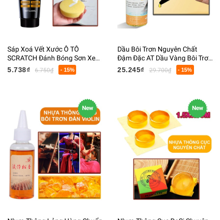
Sáp Xoá Vết Xước Ô TÔ
Dầu Bôi Trơn Nguyên Chất
SCRATCH Đánh Bóng Sơn Xe
Đậm Đặc AT Dầu Vàng Bôi Trơn
120ML
Thiết Bị Lọ Nhựa
5.738₫
25.245₫
6.750₫
- 15%
29.700₫
- 15%
New
New