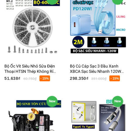
Bộ Ốc Vít Siêu Nhỏ Sửa Điện
Bộ Củ Cáp Sạc 3 Đầu Xanh
Thoại HTSN Thép Không Rỉ
XBCA Sạc Siêu Nhanh 120W
Đầu Chìm Màu Bạc
Truyền Dữ Liệu 2M
51.638₫
298.350₫
60.750₫
- 15%
351.000₫
- 15%
New
New