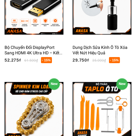
Bộ Chuyển Đổi DisplayPort
Dung Dịch Sửa Kính Ô Tô Xóa
Sang HDMI 4K Ultra HD – Kết
Vết Nứt Hiệu Quả
Nối Màn Hình Chất Lượng Cao
52.275₫
29.750₫
61.500₫
- 15%
35.000₫
- 15%
New
New