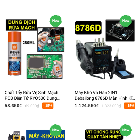
New
New
Chất Tẩy Rửa Vệ Sinh Mạch
Máy Khò Và Hàn 2IN1
PCB Điện Tử RYO530 Dung
Debailong 8786D Màn Hình Kĩ
Tích 280ML
Thuật Số 700W 1600KG
58.650₫
1.124.550₫
69.000₫
- 15%
1.323.000₫
- 15%
143x162x225MM
New
New