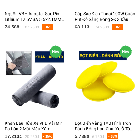
Nguồn VBH Adapter Sạc Pin
Cáp Sạc Điện Thoại 100W Cuộn
Lithium 12.6V 3A 5.5x2.1MM
Rút Đỏ Sáng Bóng SĐ 3 Đầu
Có Đèn Báo Nguồn
TypeC Liling Micro Dài 120CM
74.588₫
63.113₫
87.750₫
- 15%
74.250₫
- 15%
New
New
Khăn Lau Rửa Xe VFD Vải Mịn
Bọt Biển Vàng TVB Hình Tròn
Da Lộn 2 Mặt Màu Xám
Đánh Bóng Lau Chùi Xe Ô Tô
Kích Thước 15x100MM
17.213₫
5.738₫
20.250₫
- 15%
6.750₫
- 15%