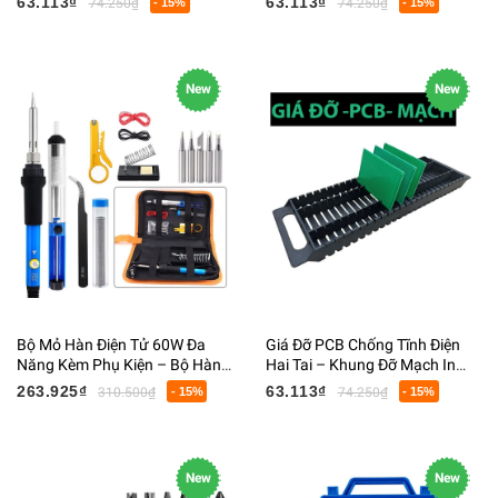
63.113₫
63.113₫
74.250₫
- 15%
74.250₫
- 15%
Mạch Chuyên Dụng
New
New
Bộ Mỏ Hàn Điện Tử 60W Đa
Giá Đỡ PCB Chống Tĩnh Điện
Năng Kèm Phụ Kiện – Bộ Hàn
Hai Tai – Khung Đỡ Mạch In
Mạch PCB DIY Sửa Chữa Điện
ESD, Giá Đỡ Dải PCB Sửa Chữa
263.925₫
63.113₫
310.500₫
- 15%
74.250₫
- 15%
Tử Có Túi Đựng
Điện Tử
New
New