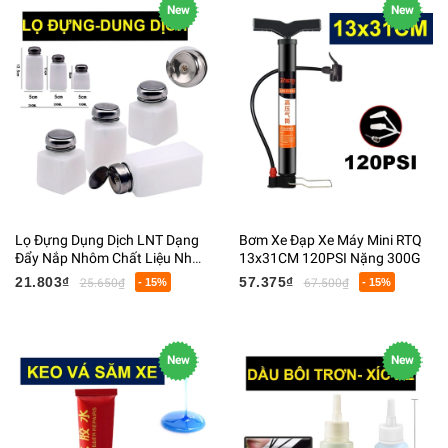
New
New
Lọ Đựng Dụng Dịch LNT Dạng
Bơm Xe Đạp Xe Máy Mini RTQ
Đẩy Nắp Nhôm Chất Liệu Nhựa
13x31CM 120PSI Nặng 300G
Màu Trắng Hình Chữ Nhật
21.803₫
57.375₫
25.650₫
- 15%
67.500₫
- 15%
New
New