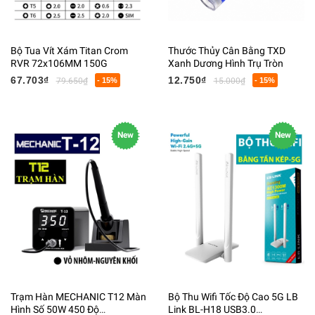
Bộ Tua Vít Xám Titan Crom
Thước Thủy Cân Bằng TXD
RVR 72x106MM 150G
Xanh Dương Hình Trụ Tròn
67.703₫
12.750₫
79.650₫
- 15%
15.000₫
- 15%
New
New
Trạm Hàn MECHANIC T12 Màn
Bộ Thu Wifi Tốc Độ Cao 5G LB
Hình Số 50W 450 Độ
Link BL-H18 USB3.0