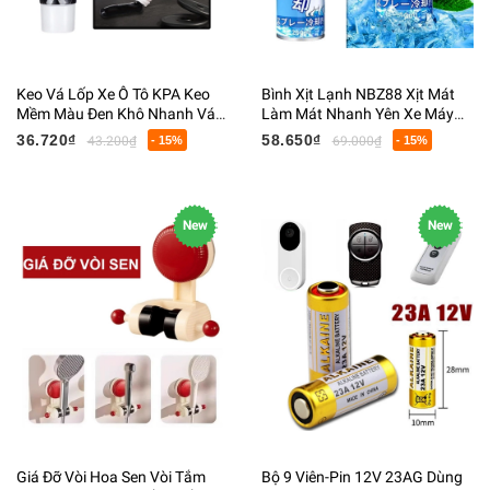
Keo Vá Lốp Xe Ô Tô KPA Keo
Bình Xịt Lạnh NBZ88 Xịt Mát
Mềm Màu Đen Khô Nhanh Vá
Làm Mát Nhanh Yên Xe Máy
Lốp Vị Vỡ Nứt 60ML
Nội Thất Ô Tô Công Nghệ Nhật
36.720₫
58.650₫
43.200₫
- 15%
69.000₫
- 15%
Bản
New
New
Giá Đỡ Vòi Hoa Sen Vòi Tắm
Bộ 9 Viên-Pin 12V 23AG Dùng