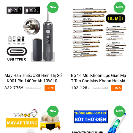
New
New
Máy Hàn Thiếc USB Hiển Thị Số
Bộ 16 Mũi Khoan Lục Giác Mạ
LK001 Pin 1400mAh 10W L001
TiTan Cho Máy Khoan Hơi Máy
3x11x14CM 115G
Khoan Pin
332.775₫
102.128₫
391.500₫
- 15%
120.150₫
- 15%
New
New