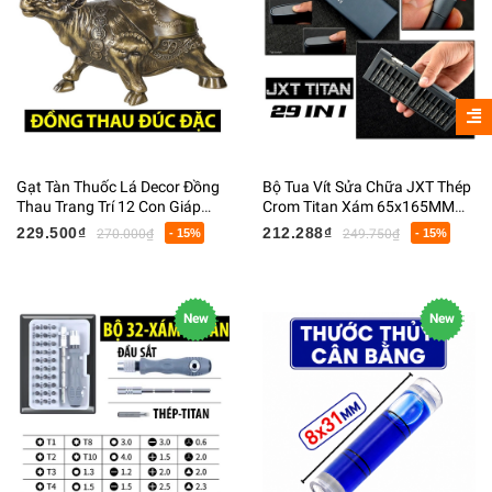
Gạt Tàn Thuốc Lá Decor Đồng
Bộ Tua Vít Sửa Chữa JXT Thép
Thau Trang Trí 12 Con Giáp
Crom Titan Xám 65x165MM
15x20x28CM 800G
213G
229.500₫
212.288₫
270.000₫
- 15%
249.750₫
- 15%
New
New