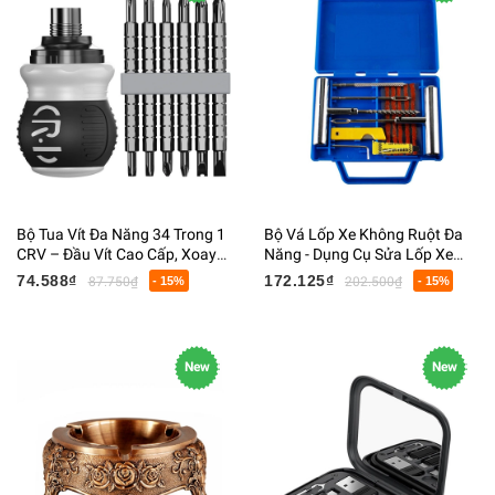
Bộ Tua Vít Đa Năng 34 Trong 1
Bộ Vá Lốp Xe Không Ruột Đa
CRV – Đầu Vít Cao Cấp, Xoay
Năng - Dụng Cụ Sửa Lốp Xe
Đảo Chiều, Nhỏ Gọn Tiện Lợi
Máy Ô Tô Trong Hộp Nhựa
74.588₫
172.125₫
87.750₫
- 15%
202.500₫
- 15%
New
New