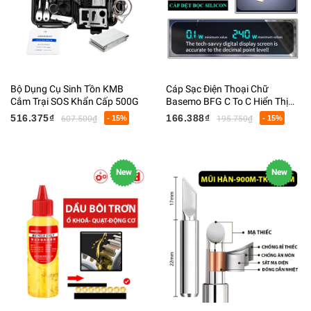
Bộ Dụng Cụ Sinh Tồn KMB
Cáp Sạc Điện Thoại Chữ
Cắm Trại SOS Khẩn Cấp 500G
Basemo BFG C To C Hiển Thị
Số Truyền Dữ Liệu Sạc Nhanh
516.375₫
166.388₫
607.500₫
- 15%
195.750₫
- 15%
240W Dài 150CM
New
New