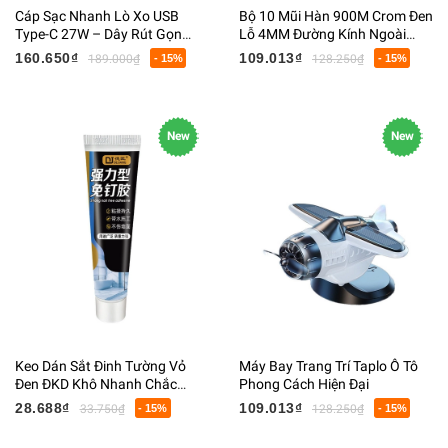
Cáp Sạc Nhanh Lò Xo USB
Bộ 10 Mũi Hàn 900M Crom Đen
Type-C 27W – Dây Rút Gọn
Lỗ 4MM Đường Kính Ngoài
Chống Rối, Hỗ Trợ PD/QC, Bền
6.5MM 22G
160.650₫
109.013₫
189.000₫
- 15%
128.250₫
- 15%
Đẹp Cao Cấp
New
New
Keo Dán Sắt Đinh Tường Vỏ
Máy Bay Trang Trí Taplo Ô Tô
Đen ĐKD Khô Nhanh Chắc
Phong Cách Hiện Đại
Chắn 3.5MPA 60ML
28.688₫
109.013₫
33.750₫
- 15%
128.250₫
- 15%