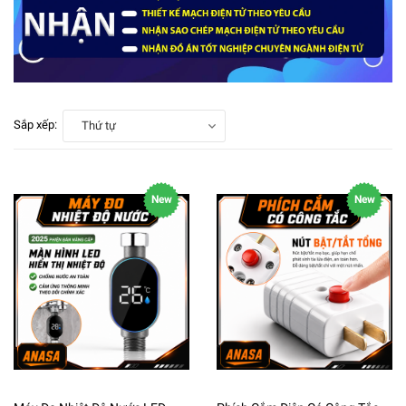
Sắp xếp:
Thứ tự
New
New