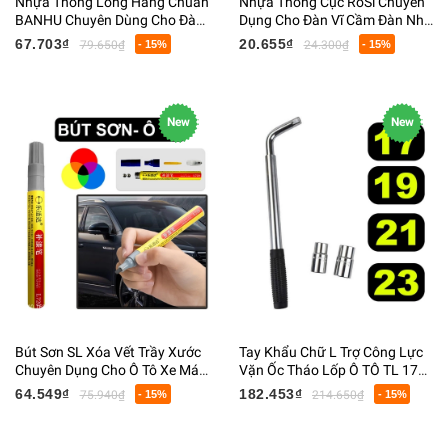
Nhựa Thông Lỏng Hàng Chuẩn
Nhựa Thông Cục RoSi Chuyên
BANHU Chuyên Dùng Cho Đàn
Dụng Cho Đàn Vĩ Cầm Đàn Nhị
Violin 60ML
Cello
67.703₫
20.655₫
79.650₫
- 15%
24.300₫
- 15%
New
New
Bút Sơn SL Xóa Vết Trầy Xước
Tay Khẩu Chữ L Trợ Công Lực
Chuyên Dụng Cho Ô Tô Xe Máy
Vặn Ốc Tháo Lốp Ô TÔ TL 17
Dài 1.5x15CM
19 21 23MM Nặng 1300G Dài
64.549₫
182.453₫
75.940₫
- 15%
214.650₫
- 15%
50CM