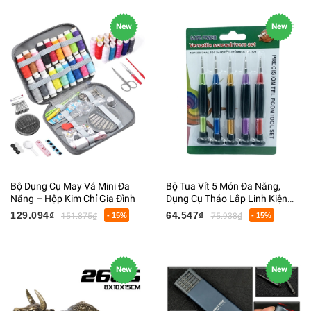
New
New
Bộ Dụng Cụ May Vá Mini Đa
Bộ Tua Vít 5 Món Đa Năng,
Năng – Hộp Kim Chỉ Gia Đình
Dụng Cụ Tháo Lắp Linh Kiện
Điện Tử
129.094₫
64.547₫
151.875₫
- 15%
75.938₫
- 15%
New
New