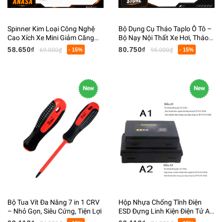
Spinner Kim Loại Công Nghệ
Bộ Dụng Cụ Tháo Taplo Ô Tô –
Cao Xích Xe Mini Giảm Căng
Bộ Nạy Nội Thất Xe Hơi, Tháo
Thẳng
Radio, Ốp Nhựa Chuyên Dụng
58.650₫
80.750₫
69.000₫
- 15%
95.000₫
- 15%
New
New
Bộ Tua Vít Đa Năng 7 in 1 CRV
Hộp Nhựa Chống Tĩnh Điện
– Nhỏ Gọn, Siêu Cứng, Tiện Lợi
ESD Đựng Linh Kiện Điện Tử A1
A2 – Hộp Đựng PCB, IC, Bo