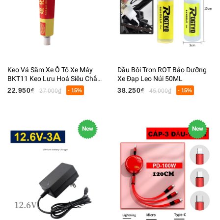
Keo Vá Săm Xe Ô Tô Xe Máy
Dầu Bôi Trơn ROT Bảo Dưỡng
BKT11 Keo Lưu Hoá Siêu Chắc
Xe Đạp Leo Núi 50ML
Chắn Chống Nước 18ML
22.950₫
38.250₫
27.000₫
- 15%
45.000₫
- 15%
New
New