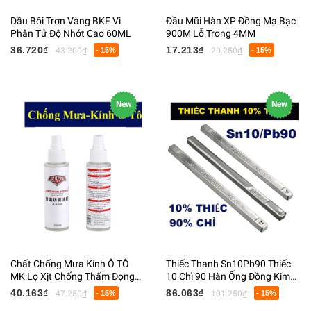
Dầu Bôi Trơn Vàng BKF Vi
Đầu Mũi Hàn XP Đồng Mạ Bạc
Phân Tử Độ Nhớt Cao 60ML
900M Lỗ Trong 4MM
36.720₫
17.213₫
43.200₫
- 15%
20.250₫
- 15%
New
New
Chất Chống Mưa Kính Ô TÔ
Thiếc Thanh Sn10Pb90 Thiếc
MK Lọ Xịt Chống Thấm Đọng
10 Chì 90 Hàn Ống Đồng Kim
Nước 100ML
Loại Mối Hàn To Nóng Chảy
40.163₫
86.063₫
47.250₫
- 15%
101.250₫
- 15%
300 Độ C