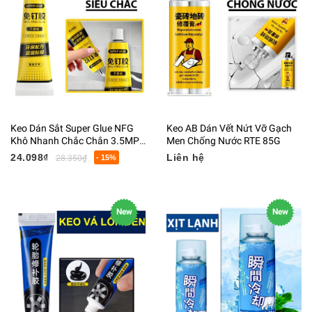
Keo Dán Sắt Super Glue NFG
Keo AB Dán Vết Nứt Vỡ Gạch
Khô Nhanh Chắc Chắn 3.5MPA
Men Chống Nước RTE 85G
60ML
24.098₫
Liên hệ
28.350₫
- 15%
New
New