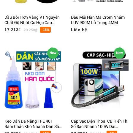
Dầu Bôi Trơn Vàng VT Nguyên
Đầu Mũi Hàn Mạ Crom Nhám
Chất Độ Nhớt Cơ Học Cao
LUV 900M Lỗ Trong 4MM
30ML
17.213₫
Liên hệ
20.250₫
- 15%
New
New
Keo Dán Đa Năng TFE 401
Cáp Sạc Điện Thoại CB Hiển Thị
Bám Chắc Khô Nhanh Dán Sắt
Số Sạc Nhanh 100W Dài
Nhựa Gỗ Đá
120Cm