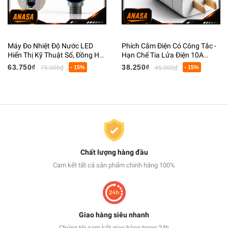
Máy Đo Nhiệt Độ Nước LED
Phích Cắm Điện Có Công Tắc -
Hiển Thị Kỹ Thuật Số, Đồng Hồ
Hạn Chế Tia Lửa Điện 10A
Đo Nhiệt Độ Vòi Sen Thông
250VCC
63.750₫
38.250₫
75.000₫
- 15%
45.000₫
- 15%
Minh
Chất lượng hàng đầu
Cam kết tất cả sản phẩm chính hãng 100%
Giao hàng siêu nhanh
Chúng tôi cam kết giao hàng trong 24h