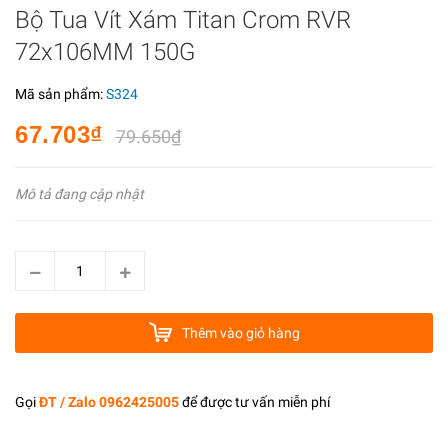
Bộ Tua Vít Xám Titan Crom RVR
72x106MM 150G
Mã sản phẩm:
S324
67.703₫
79.650₫
Mô tả đang cập nhật
Thêm vào giỏ hàng
Gọi
ĐT / Zalo 0962425005
để được tư vấn miễn phí