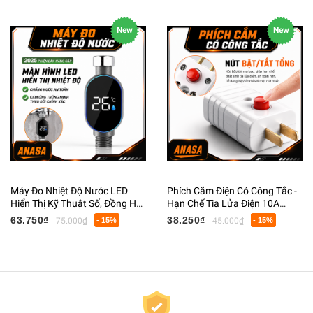
New
New
Máy Đo Nhiệt Độ Nước LED
Phích Cắm Điện Có Công Tắc -
Hiển Thị Kỹ Thuật Số, Đồng Hồ
Hạn Chế Tia Lửa Điện 10A
Đo Nhiệt Độ Vòi Sen Thông
250VCC
63.750₫
38.250₫
75.000₫
- 15%
45.000₫
- 15%
Minh