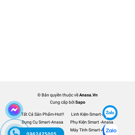
© Bản quyền thuộc về
Anasa.Vn
Cung cấp bởi
Sapo
Tất Cả Sản Phẩm-Hot!!
Linh Kiện-Smart-Anasa
Dụng Cụ Smart-Anasa
Phụ Kiện Smart -Anasa
Ô Tô Xe Hơi TM-Anasa
Máy Tính-Smart-Anasa
0962425005