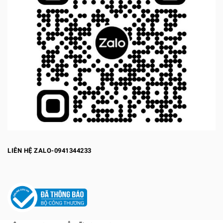
LIÊN HỆ ZALO-0941344233