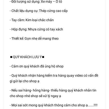
- Đối tượng sử dụng: Xe máy – Ô tô
- Chất liệu dụng cụ: Thép cứng cao cấp
- Tay cầm: Kim loại chắc chắn
- Hộp đựng: Nhựa cứng có tay xách
- Thiết kế: Gọn nhẹ dễ mang theo
⏹️QUÝ KHÁCH LƯU Ý⏹️
- Cảm ơn quý khách đã ủng hộ shop
- Quý khách nhận hàng kiểm tra hàng quay video có vấn đề
gì gửi lại cho shop ạ
- Nếu sai hàng- hỏng hàng- thiếu hàng quý khách nhắn tin
cho shop nhé shop sẽ xử lý ngay ạ
- Mọi sai sót mong quý khách thông cảm cho shop ạ......!!!!