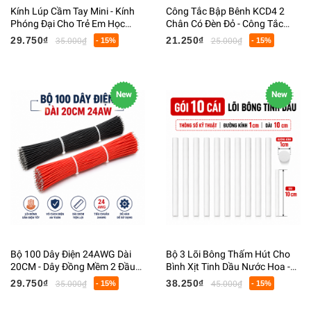
Kính Lúp Cầm Tay Mini - Kính
Công Tắc Bập Bênh KCD4 2
Phóng Đại Cho Trẻ Em Học
Chân Có Đèn Đỏ - Công Tắc
Tập, Đọc Sách, Quan Sát Côn
ON/OFF 2 Vị Trí 250V 16A -
29.750₫
21.250₫
35.000₫
- 15%
25.000₫
- 15%
Trùng
25x31MM
New
New
Bộ 100 Dây Điện 24AWG Dài
Bộ 3 Lõi Bông Thấm Hút Cho
20CM - Dây Đồng Mềm 2 Đầu
Bình Xịt Tinh Dầu Nước Hoa -
Tuốt Sẵn Cho Arduino,
Lõi Bông Thay Thế Chai Xịt,
29.750₫
38.250₫
35.000₫
- 15%
45.000₫
- 15%
Breadboard, DIY Điện Tử
Chai Chiết Mỹ Phẩm