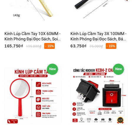
Kính Lúp Cầm Tay 10X 60MM -
Kính Lúp Cầm Tay 3X 100MM -
Kính Phóng Đại Đọc Sách, Soi
Kính Phóng Đại Đọc Sách, Báo,
Trang Sức, Tiền, Linh Kiện Điện
Soi Linh Kiện Điện Tử, Người
165.750₫
63.750₫
195.000₫
- 15%
75.000₫
- 15%
Tử
Già
New
New