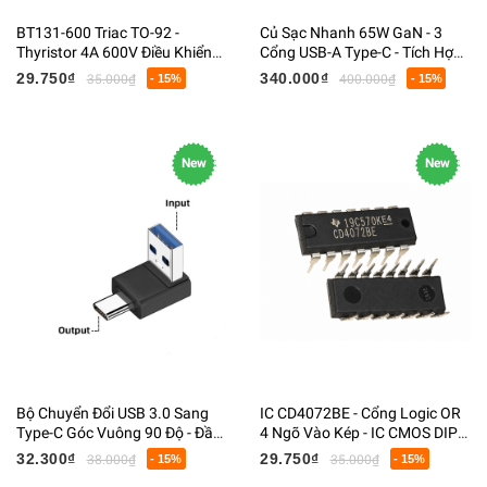
BT131-600 Triac TO-92 -
Củ Sạc Nhanh 65W GaN - 3
Thyristor 4A 600V Điều Khiển
Cổng USB-A Type-C - Tích Hợp
Công Suất AC
Cáp Rút - Màn Hình LED Hiển
29.750₫
340.000₫
35.000₫
- 15%
400.000₫
- 15%
Thị Công Suất
New
New
Bộ Chuyển Đổi USB 3.0 Sang
IC CD4072BE - Cổng Logic OR
Type-C Góc Vuông 90 Độ - Đầu
4 Ngõ Vào Kép - IC CMOS DIP-
Chuyển USB-A Đực Sang USB-C
14
32.300₫
29.750₫
38.000₫
- 15%
35.000₫
- 15%
Cái