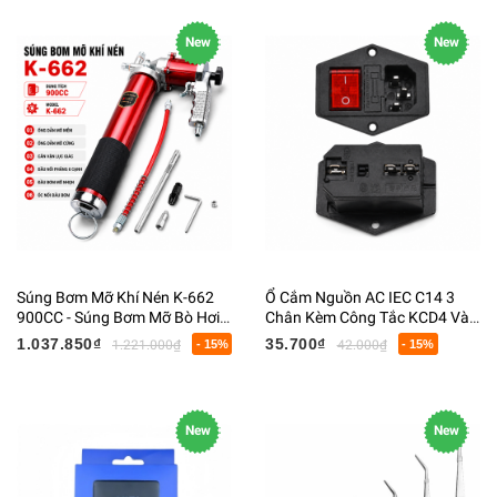
New
New
Súng Bơm Mỡ Khí Nén K-662
Ổ Cắm Nguồn AC IEC C14 3
900CC - Súng Bơm Mỡ Bò Hơi
Chân Kèm Công Tắc KCD4 Và
Cầm Tay - Bộ Bơm Mỡ Kèm
Cầu Chì 250V 10A
1.037.850₫
35.700₫
1.221.000₫
- 15%
42.000₫
- 15%
Phụ Kiện
New
New