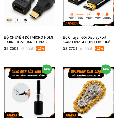
BỘ CHUYỂN ĐỔI MICRO HDMI
Bộ Chuyển Đổi DisplayPort
+ MINI HDMI SANG HDMI -
Sang HDMI 4K Ultra HD – Kết
ADAPTER 2 TRONG 1 KẾT NỐI
Nối Màn Hình Chất Lượng Cao
38.250₫
52.275₫
45.000₫
- 15%
61.500₫
- 15%
MÁY ẢNH, MÁY QUAY, LAPTOP
New
New