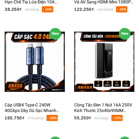
Hạn Chế Tia Lửa Điện 10A
Và AV Sang HDMI Mini 1080P
250VCC
RCA Audio Video
38.250₫
123.250₫
45.000₫
- 15%
145.000₫
- 15%
New
New
Cáp USB4 Type-C 240W
Công Tắc Đèn 1 Nút 16A 250V
40Gbps Dây Dù Sạc Nhanh
Kích Thước 25x40x90MM
Truyền Dữ Liệu Cao Cấp
Nhựa PC Chống Cháy
165.750₫
55.250₫
195.000₫
- 15%
65.000₫
- 15%