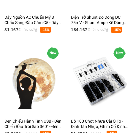
Dây Nguồn AC Chuẩn Mỹ 3
Điện Trở Shunt Đo Dòng DC
Chấu Sang Đầu Cắm C5 - Dây
75mV - Shunt Ampe Kế Dòng
Nguồn Laptop, Adapter, Máy
Điện - Điện Trở Chia Dòng Cho
31.167₫
184.167₫
36.667₫
- 15%
216.667₫
- 15%
Chiếu - Dài 1.5M
Đồng Hồ Ampe
New
New
Đèn Chiếu Hành Tinh USB - Đèn
Bộ 100 Chốt Nhựa Cài Ô Tô -
Chiếu Bầu Trời Sao 360° - Đèn
Đinh Tán Nhựa, Ghim Cố Định
Ngủ Trang Trí Phòng Ngủ, Quà
Tapi Cửa, Cản Xe, Chắn Bùn