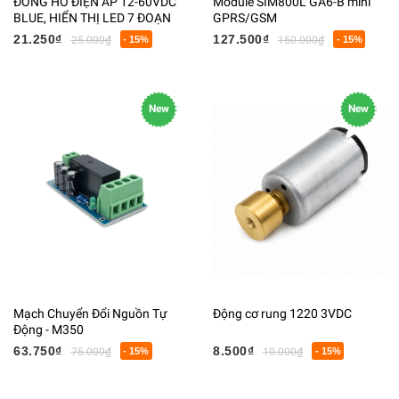
ĐỒNG HỒ ĐIỆN ÁP 12-60VDC
Module SIM800L GA6-B mini
BLUE, HIỂN THỊ LED 7 ĐOẠN
GPRS/GSM
21.250₫
127.500₫
25.000₫
- 15%
150.000₫
- 15%
New
New
Mạch Chuyển Đổi Nguồn Tự
Động cơ rung 1220 3VDC
Động - M350
63.750₫
8.500₫
75.000₫
- 15%
10.000₫
- 15%