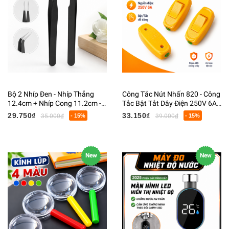
Bộ 2 Nhíp Đen - Nhíp Thẳng
Công Tắc Nút Nhấn 820 - Công
12.4cm + Nhíp Cong 11.2cm -
Tắc Bật Tắt Dây Điện 250V 6A -
Gắp Linh Kiện Điện Tử- Sửa
Công Tắc Đèn Bàn Đèn Ngủ
29.750₫
33.150₫
35.000₫
- 15%
39.000₫
- 15%
Chữa DIY
Màu Vàng
New
New