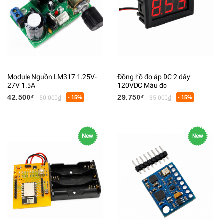
Module Nguồn LM317 1.25V-
Đồng hồ đo áp DC 2 dây
27V 1.5A
120VDC Màu đỏ
42.500₫
29.750₫
50.000₫
- 15%
35.000₫
- 15%
New
New