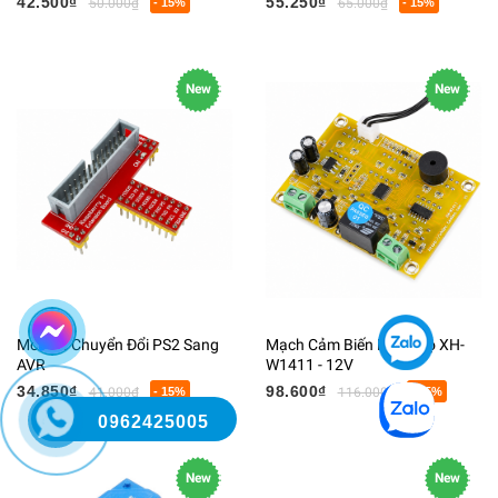
42.500₫
55.250₫
50.000₫
- 15%
65.000₫
- 15%
New
New
Module Chuyển Đổi PS2 Sang
Mạch Cảm Biến Nhiệt Độ XH-
AVR
W1411 - 12V
34.850₫
98.600₫
41.000₫
- 15%
116.000₫
- 15%
0962425005
New
New