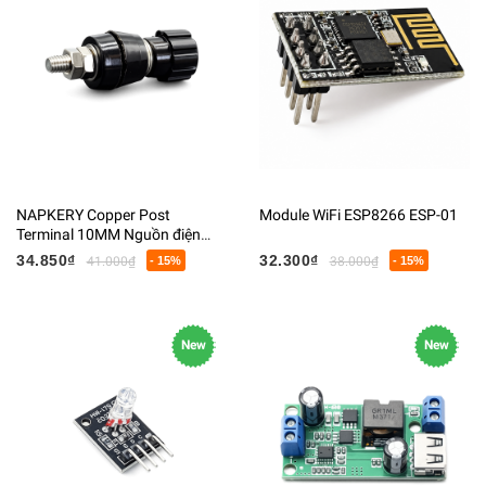
NAPKERY Copper Post
Module WiFi ESP8266 ESP-01
Terminal 10MM Nguồn điện
Thiết bị đầu cuối Máy hàn Đầu
34.850₫
32.300₫
41.000₫
- 15%
38.000₫
- 15%
nối biến tần
New
New