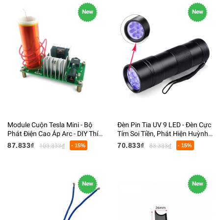
New
New
Module Cuộn Tesla Mini - Bộ
Đèn Pin Tia UV 9 LED - Đèn Cực
Phát Điện Cao Áp Arc - DIY Thí
Tím Soi Tiền, Phát Hiện Huỳnh
Nghiệm Vật Lý - DC 15-24V
Quang, Kiểm Tra Rò Rỉ - Cầm
87.833₫
70.833₫
103.333₫
- 15%
83.333₫
- 15%
Tay
New
New