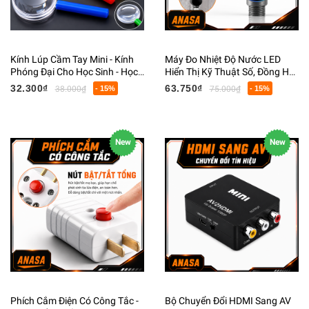
Kính Lúp Cầm Tay Mini - Kính
Máy Đo Nhiệt Độ Nước LED
Phóng Đại Cho Học Sinh - Học
Hiển Thị Kỹ Thuật Số, Đồng Hồ
Tập Thí Nghiệm Khoa Học
Đo Nhiệt Độ Vòi Sen Thông
32.300₫
63.750₫
38.000₫
- 15%
75.000₫
- 15%
Minh
New
New
Phích Cắm Điện Có Công Tắc -
Bộ Chuyển Đổi HDMI Sang AV