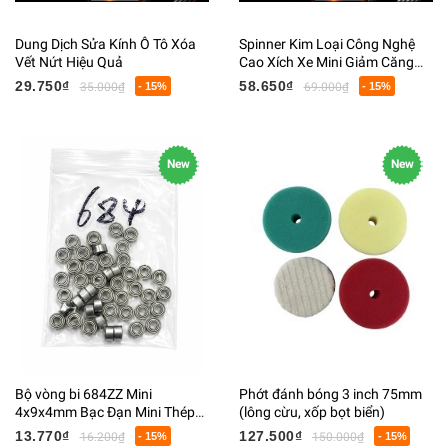
Dung Dịch Sửa Kính Ô Tô Xóa
Spinner Kim Loại Công Nghệ
Vết Nứt Hiệu Quả
Cao Xích Xe Mini Giảm Căng
Thẳng
29.750₫
58.650₫
35.000₫
- 15%
69.000₫
- 15%
New
New
Bộ vòng bi 684ZZ Mini
Phớt đánh bóng 3 inch 75mm
4x9x4mm Bạc Đạn Mini Thép
(lông cừu, xốp bọt biển)
Không Gỉ
13.770₫
127.500₫
16.200₫
- 15%
150.000₫
- 15%