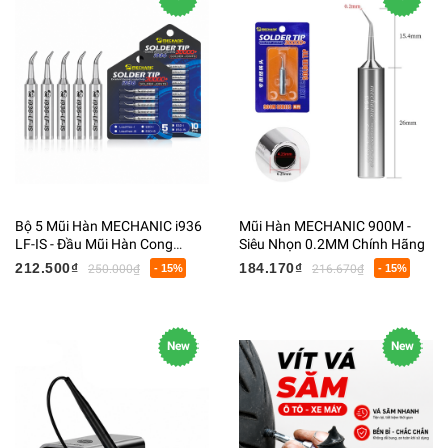
Bộ 5 Mũi Hàn MECHANIC i936
Mũi Hàn MECHANIC 900M -
LF-IS - Đầu Mũi Hàn Cong
Siêu Nhọn 0.2MM Chính Hãng
Chính Xác Cao - Phụ Kiện Trạm
212.500₫
184.170₫
250.000₫
- 15%
216.670₫
- 15%
Hàn Điện Tử
New
New