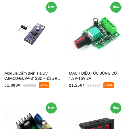
New
New
Module Cảm Biến Tia UV
MẠCH ĐIỀU TỐC ĐỘNG CƠ
CJMCU-GUVA-S12SD – Đầu Ra
1.8V-15V 2A
Analog
51.000₫
21.250₫
60.000₫
- 15%
25.000₫
- 15%
New
New