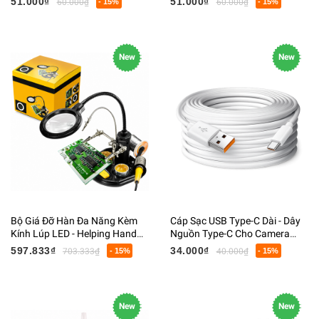
51.000₫
51.000₫
60.000₫
- 15%
60.000₫
- 15%
Tặng
Kèm Hộp
New
New
Bộ Giá Đỡ Hàn Đa Năng Kèm
Cáp Sạc USB Type-C Dài - Dây
Kính Lúp LED - Helping Hand
Nguồn Type-C Cho Camera
Hỗ Trợ Hàn Mạch, Giá Đỡ Mỏ
Giám Sát, Webcam, Điện Thoại
597.833₫
34.000₫
703.333₫
- 15%
40.000₫
- 15%
Hàn, Kẹp PCB
New
New