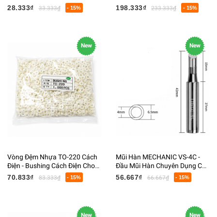
Bạc Hà - Giảm Nóng Mùa Hè
Miếng Nạy Kèm Hộp Đựng
28.333₫
198.333₫
33.333₫
- 15%
233.333₫
- 15%
New
New
Vòng Đệm Nhựa TO-220 Cách
Mũi Hàn MECHANIC VS-4C -
Điện - Bushing Cách Điện Cho
Đầu Mũi Hàn Chuyên Dụng Cho
Transistor Công Suất
Trạm Hàn - Đường Kính 6.5MM
70.833₫
56.667₫
83.333₫
- 15%
66.667₫
- 15%
New
New