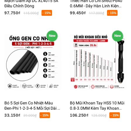
Mạch Giảm Áp DC XL4015 5A
Thiếc Hàn Có Chì Sn60/Pb40
Điều Chỉnh Dòng
0.6MM - Dây Hàn Linh Kiện
Điện Tử Có Lõi Flux
97.750₫
99.450₫
115.000₫
- 15%
117.000₫
- 15%
New
New
Bó 5 Sợi Gen Co Nhiệt-Màu
Bộ Mũi Khoan Tay HSS 10 Mũi
Đen-Phi 1-2-3-4-5 Mỗi Sợi Dài 1
0.8-3.0MM Kèm Tay Khoan
Mét
Mini Cầm Tay Khoan PCB Gỗ
33.150₫
106.250₫
39.000₫
- 15%
125.000₫
- 15%
Nhựa Kim Loại Mềm