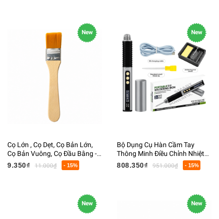
New
New
Cọ Lớn , Cọ Dẹt, Cọ Bản Lớn,
Bộ Dụng Cụ Hàn Cầm Tay
Cọ Bản Vuông, Cọ Đầu Bằng -
Thông Minh Điều Chỉnh Nhiệt
Cọ Theo Số
Độ PID
9.350₫
808.350₫
11.000₫
- 15%
951.000₫
- 15%
New
New