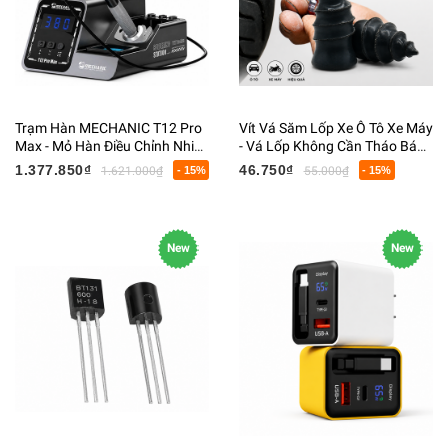
Trạm Hàn MECHANIC T12 Pro
Vít Vá Săm Lốp Xe Ô Tô Xe Máy
Max - Mỏ Hàn Điều Chỉnh Nhiệt
- Vá Lốp Không Cần Tháo Bánh
Độ Thông Minh - Gia Nhiệt
- Cao Su Vá Lốp Khẩn Cấp
1.377.850₫
46.750₫
1.621.000₫
- 15%
55.000₫
- 15%
Nhanh 72W
Chống Xì Hơi
New
New