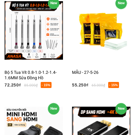
New
New
Bộ 5 Tua Vít 0.8-1.0-1.2-1.4-
MẪU - 27-5-26
1.6MM Sửa Đồng Hồ
72.250₫
55.250₫
85.000₫
- 15%
65.000₫
- 15%
New
New