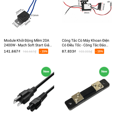
Module Khởi Động Mềm 20A
Công Tắc Cò Máy Khoan Điện
2400W - Mạch Soft Start Giảm
Có Điều Tốc - Công Tắc Đảo
Dòng Khởi Động Cho Máy Cắt,
Chiều Kèm Đèn LED - Thay Thế
141.667₫
87.833₫
166.667₫
- 15%
103.333₫
- 15%
Máy Mài, Máy Cưa
Máy Khoan Cầm Tay
New
New