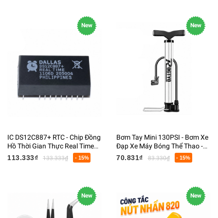
New
New
IC DS12C887+ RTC - Chip Đồng
Bơm Tay Mini 130PSI - Bơm Xe
Hồ Thời Gian Thực Real Time
Đạp Xe Máy Bóng Thể Thao -
Clock CMOS DIP-24
Thân Inox Không Gỉ
113.333₫
70.831₫
133.333₫
- 15%
83.330₫
- 15%
New
New