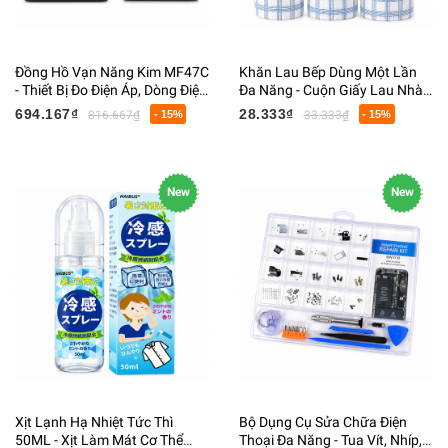
Đồng Hồ Vạn Năng Kim MF47C
Khăn Lau Bếp Dùng Một Lần
- Thiết Bị Đo Điện Áp, Dòng Điện
Đa Năng - Cuộn Giấy Lau Nhà
Và Điện Trở Chuyên Dụng
Bếp Siêu Thấm Hút - Khăn Vệ
694.167₫
28.333₫
816.667₫
- 15%
33.333₫
- 15%
Sinh Gia Dụng Cao Cấp
New
New
Xịt Lạnh Hạ Nhiệt Tức Thì
Bộ Dụng Cụ Sửa Chữa Điện
50ML - Xịt Làm Mát Cơ Thể
Thoại Đa Năng - Tua Vít, Nhíp,