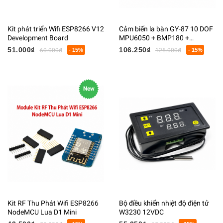
Kit phát triển Wifi ESP8266 V12
Cảm biến la bàn GY-87 10 DOF
Development Board
MPU6050 + BMP180 +
HMC5883L
51.000₫
106.250₫
60.000₫
- 15%
125.000₫
- 15%
New
Kit RF Thu Phát Wifi ESP8266
Bộ điều khiển nhiệt độ điện tử
NodeMCU Lua D1 Mini
W3230 12VDC