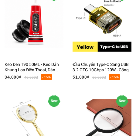
Keo Đen T90 50ML - Keo Dán
Đầu Chuyển Type-C Sang USB
Khung Loa Điện Thoại, Dán
3.2 OTG 10Gbps 120W - Cổng
Nhựa, Trám Khe Hở, Đồ Trang
USB-A Cái Hỗ Trợ Sạc Nhanh,
34.000₫
51.000₫
40.000₫
- 15%
60.000₫
- 15%
Sức DIY
Truyền Dữ Liệu
New
New