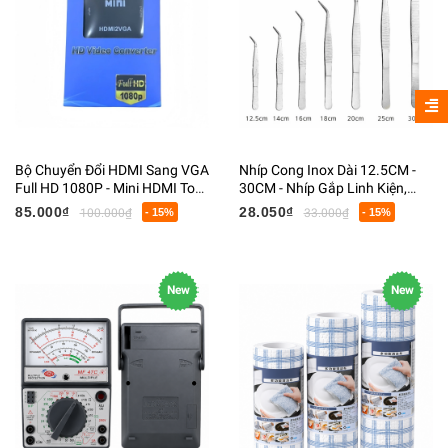
Bộ Chuyển Đổi HDMI Sang VGA
Nhíp Cong Inox Dài 12.5CM -
Full HD 1080P - Mini HDMI To
30CM - Nhíp Gắp Linh Kiện,
VGA Có Cổng Audio 3.5MM
Thủy Sinh, Điện Tử Chuyên
85.000₫
28.050₫
100.000₫
- 15%
33.000₫
- 15%
Dụng
New
New