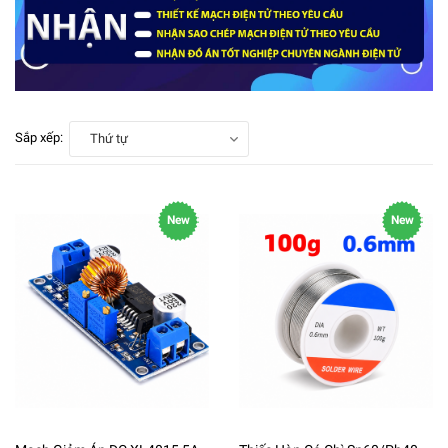
Sắp xếp:
Thứ tự
New
New