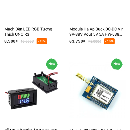
Mạch Đèn LED RGB Tương
Module Hạ Áp Buck DC-DC Vin
Thích UNO R3
9V-38V Vout 5V 5A HW-638
Chất Lượng Cao
8.500₫
63.750₫
10.000₫
- 15%
75.000₫
- 15%
New
New