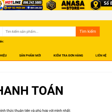
Tìm kiếm
ến:
THIỆU
SẢN PHẨM MỚI
KIỂM TRA ĐƠN HÀNG
LIÊN HỆ
HANH TOÁN
ình thức thuận tiện và phù hợp với mình nhất: