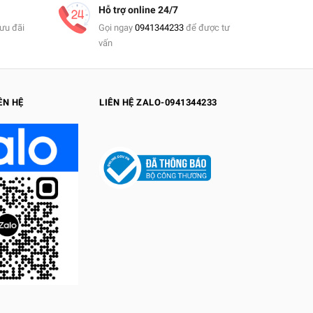
Hỗ trợ online 24/7
ưu đãi
Gọi ngay
0941344233
để được tư
vấn
ÊN HỆ
LIÊN HỆ ZALO-0941344233