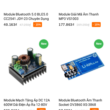
Module Bluetooth 5.0 BLE5.0
Module Giải Mã Âm Thanh
CC2541 JDY-23 Chuyên Dụng
MP3 VS1003
40.163₫
177.863₫
47.250₫
- 15%
209.250₫
- 15%
New
New
Module Mạch Tăng Áp DC 12A
Module Bluetooth Âm Thanh
600W Dải Điện Áp Ra 12-80V
Socket OV3860 XS-3868