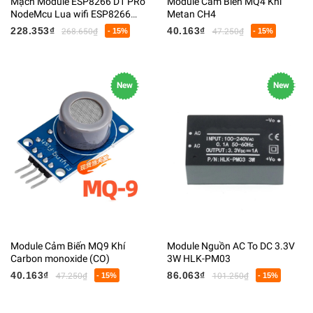
Mạch Module ESP8266 D1 PRo
Module Cảm Biến MQ4 Khí
NodeMcu Lua wifi ESP8266
Metan CH4
Kèm Ăng-ten 4MB + 2.4G
228.353₫
40.163₫
268.650₫
- 15%
47.250₫
- 15%
Tương Tích Arduino
New
New
Module Cảm Biến MQ9 Khí
Module Nguồn AC To DC 3.3V
Carbon monoxide (CO)
3W HLK-PM03
40.163₫
86.063₫
47.250₫
- 15%
101.250₫
- 15%