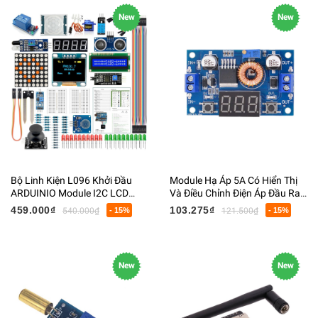
New
New
Bộ Linh Kiện L096 Khởi Đầu
Module Hạ Áp 5A Có Hiển Thị
ARDUINIO Module I2C LCD
Và Điều Chỉnh Điện Áp Đầu Ra
0,96 inch Sử Dụng Cho Uno R3
XL4015 HW-514
459.000₫
103.275₫
540.000₫
- 15%
121.500₫
- 15%
Mega2560
New
New