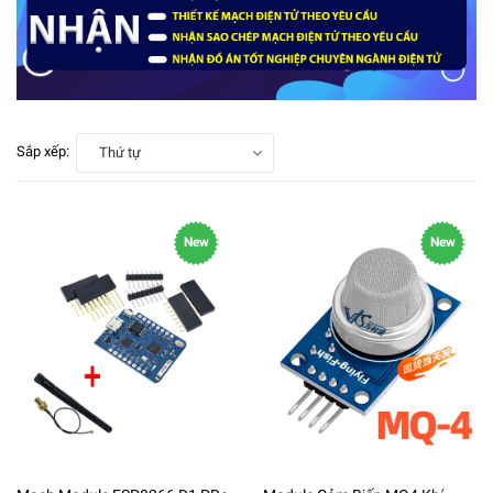
Sắp xếp:
Thứ tự
New
New