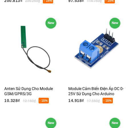
200.813₫
97.538₫
236.250₫
- 15%
114.750₫
- 15%
New
New
Anten Sử Dụng Cho Module
Module Cảm Biến Điện Áp DC 0-
GSM/GPRS/3G
25V Sử Dụng Cho Arduino
10.328₫
14.918₫
12.150₫
- 15%
17.550₫
- 15%
New
New