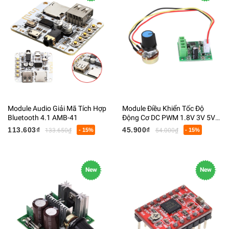
Module Audio Giải Mã Tích Hợp
Module Điều Khiển Tốc Độ
Bluetooth 4.1 AMB-41
Động Cơ DC PWM 1.8V 3V 5V
6V 12V 2A
113.603₫
45.900₫
133.650₫
- 15%
54.000₫
- 15%
New
New