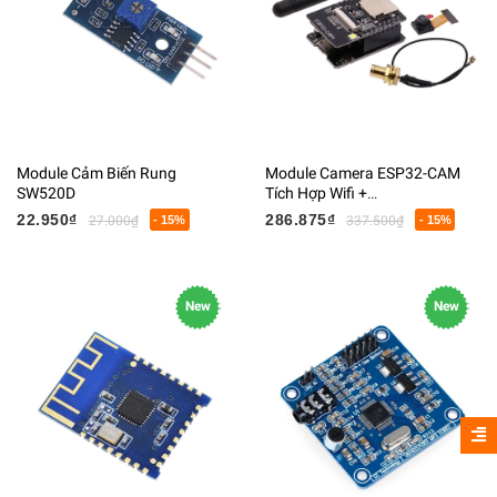
Module Cảm Biến Rung
Module Camera ESP32-CAM
SW520D
Tích Hợp Wifi +
BluetoothESP32 Cảm Biến
22.950₫
286.875₫
27.000₫
- 15%
337.500₫
- 15%
OV2640
New
New