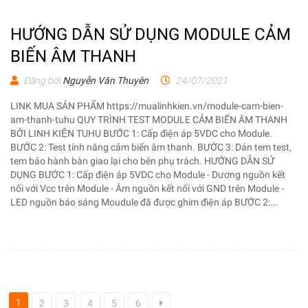
HƯỚNG DẪN SỬ DỤNG MODULE CẢM
BIẾN ÂM THANH
Đăng bởi
Nguyễn Văn Thuyên
24/07/2021
LINK MUA SẢN PHẨM https://mualinhkien.vn/module-cam-bien-
am-thanh-tuhu QUY TRÌNH TEST MODULE CẢM BIẾN ÂM THANH
BỞI LINH KIỆN TUHU BƯỚC 1: Cấp điện áp 5VDC cho Module.
BƯỚC 2: Test tính năng cảm biến âm thanh. BƯỚC 3: Dán tem test,
tem bảo hành bàn giao lại cho bên phụ trách. HƯỚNG DẪN SỬ
DỤNG BƯỚC 1: Cấp điện áp 5VDC cho Module - Dương nguồn kết
nối với Vcc trên Module - Âm nguồn kết nối với GND trên Module -
LED nguồn báo sáng Moudule đã được ghim điện áp BƯỚC 2:...
1
2
3
4
5
6