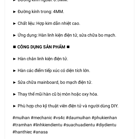
► Đường kính trong: 4MM.
► Chất liệu: Hợp kim dẫn nhiệt cao.
► Ứng dụng: Hàn linh kiện điện tử, sửa chữa bo mạch.
⏹️ CÔNG DỤNG SẢN PHẨM ⏹️
► Hàn chân linh kiện điện tử.
► Hàn các điểm tiếp xúc có diện tích lớn.
► Sửa chữa mainboard, bo mạch điện tử.
► Thay thế mũi hàn cũ bị mòn hoặc oxy hóa.
► Phù hợp cho kỹ thuật viên điện tử và người dùng DIY.
#muihan #mechanic #vs4c #daumuihan #phukienhan
#tramhan #linhkiendientu #suachuadientu #diydientu
#hanthiec #anasa