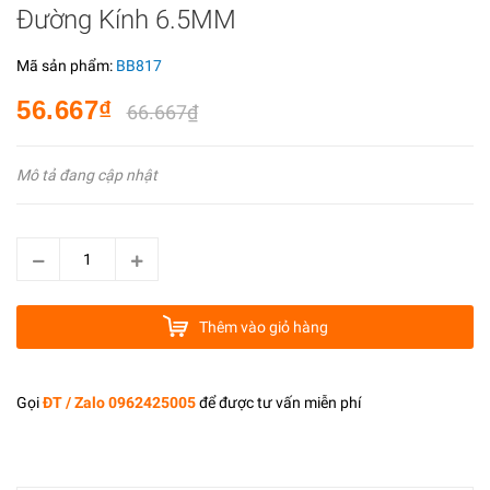
Đường Kính 6.5MM
Mã sản phẩm:
BB817
56.667₫
66.667₫
Mô tả đang cập nhật
Thêm vào giỏ hàng
Gọi
ĐT / Zalo 0962425005
để được tư vấn miễn phí