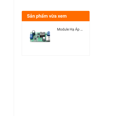
Sản phẩm vừa xem
Module Hạ Áp Buck DC-DC Vin 9V-38V Vout 5V 5A HW-638 Chất Lượng Cao