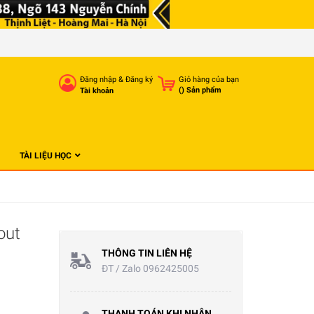
Đăng nhập
&
Đăng ký
Giỏ hàng của bạn
(
) Sản phẩm
Tài khoản
TÀI LIỆU HỌC
out
THÔNG TIN LIÊN HỆ
ĐT / Zalo 0962425005
THANH TOÁN KHI NHẬN