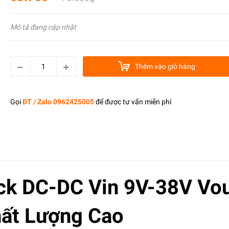
Mô tả đang cập nhật
Thêm vào giỏ hàng
Gọi
ĐT / Zalo 0962425005
để được tư vấn miễn phí
ck DC-DC Vin 9V-38V Vo
ất Lượng Cao