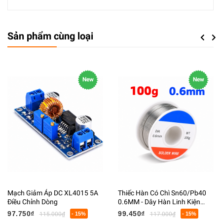
Sản phẩm cùng loại
Previou
Next
New
New
Mạch Giảm Áp DC XL4015 5A
Thiếc Hàn Có Chì Sn60/Pb40
Điều Chỉnh Dòng
0.6MM - Dây Hàn Linh Kiện
Điện Tử Có Lõi Flux
97.750₫
99.450₫
115.000₫
- 15%
117.000₫
- 15%