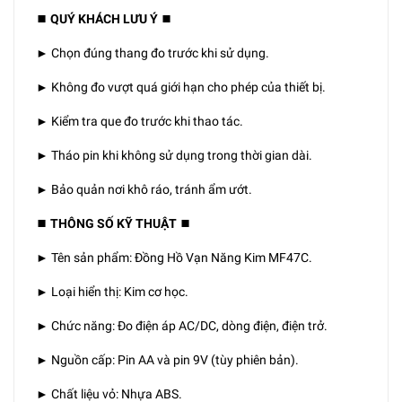
⏹️ QUÝ KHÁCH LƯU Ý ⏹️
► Chọn đúng thang đo trước khi sử dụng.
► Không đo vượt quá giới hạn cho phép của thiết bị.
► Kiểm tra que đo trước khi thao tác.
► Tháo pin khi không sử dụng trong thời gian dài.
► Bảo quản nơi khô ráo, tránh ẩm ướt.
⏹️ THÔNG SỐ KỸ THUẬT ⏹️
► Tên sản phẩm: Đồng Hồ Vạn Năng Kim MF47C.
► Loại hiển thị: Kim cơ học.
► Chức năng: Đo điện áp AC/DC, dòng điện, điện trở.
► Nguồn cấp: Pin AA và pin 9V (tùy phiên bản).
► Chất liệu vỏ: Nhựa ABS.