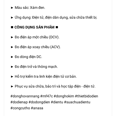
► Màu sắc: Xám đen.
► Ứng dụng: Điện tử, điện dân dụng, sửa chữa thiết bị.
⏹️ CÔNG DỤNG SẢN PHẨM ⏹️
► Đo điện áp một chiều (DCV).
► Đo điện áp xoay chiều (ACV).
► Đo dòng điện DC.
► Đo điện trở và thông mạch.
► Hỗ trợ kiểm tra linh kiện điện tử cơ bản.
► Phục vụ sửa chữa, bảo trì và học tập điện - điện tử.
#donghovannang #mf47c #donghokim #thietbidodien
#dodienap #dodongdien #dientu #suachuadientu
#congcutho #anasa