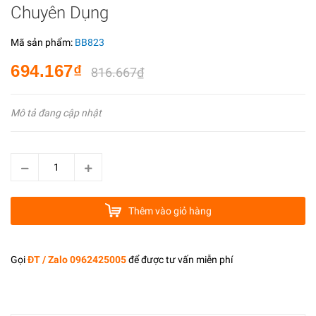
Chuyên Dụng
Mã sản phẩm:
BB823
694.167₫
816.667₫
Mô tả đang cập nhật
Thêm vào giỏ hàng
Gọi
ĐT / Zalo 0962425005
để được tư vấn miễn phí