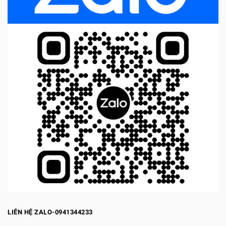
LIÊN HỆ ZALO-0941344233