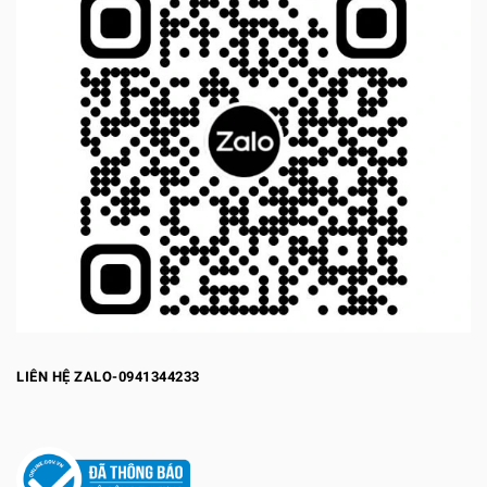
LIÊN HỆ ZALO-0941344233