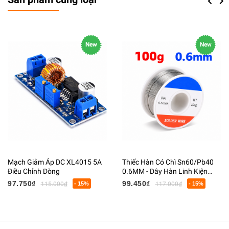
Previou
Next
New
New
Mạch Giảm Áp DC XL4015 5A
Thiếc Hàn Có Chì Sn60/Pb40
Điều Chỉnh Dòng
0.6MM - Dây Hàn Linh Kiện
Điện Tử Có Lõi Flux
97.750₫
99.450₫
115.000₫
- 15%
117.000₫
- 15%