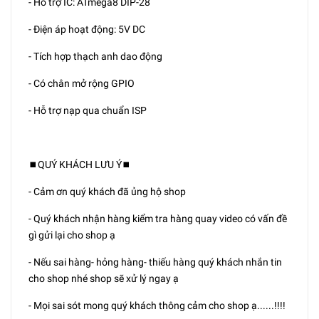
- Hỗ trợ IC: ATmega8 DIP-28
- Điện áp hoạt động: 5V DC
- Tích hợp thạch anh dao động
- Có chân mở rộng GPIO
- Hỗ trợ nạp qua chuẩn ISP
⏹️QUÝ KHÁCH LƯU Ý⏹️
- Cảm ơn quý khách đã ủng hộ shop
- Quý khách nhận hàng kiểm tra hàng quay video có vấn đề
gì gửi lại cho shop ạ
- Nếu sai hàng- hỏng hàng- thiếu hàng quý khách nhắn tin
cho shop nhé shop sẽ xử lý ngay ạ
- Mọi sai sót mong quý khách thông cảm cho shop ạ......!!!!