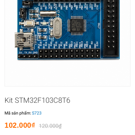
Kit STM32F103C8T6
Mã sản phẩm:
S723
102.000₫
120.000₫