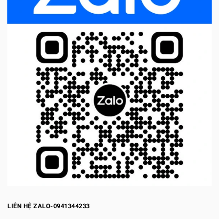
LIÊN HỆ ZALO-0941344233