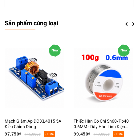
Sản phẩm cùng loại
Previou
Next
New
New
Mạch Giảm Áp DC XL4015 5A
Thiếc Hàn Có Chì Sn60/Pb40
Điều Chỉnh Dòng
0.6MM - Dây Hàn Linh Kiện
Điện Tử Có Lõi Flux
97.750₫
99.450₫
115.000₫
- 15%
117.000₫
- 15%