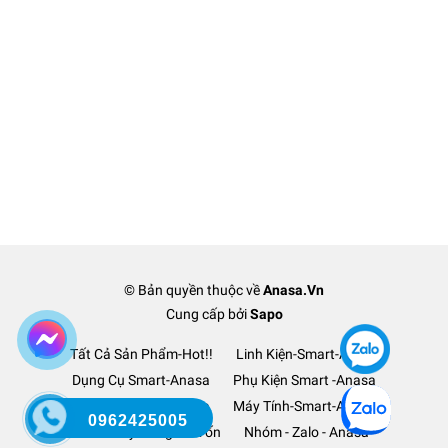
© Bản quyền thuộc về
Anasa.Vn
Cung cấp bởi
Sapo
Tất Cả Sản Phẩm-Hot!!
Linh Kiện-Smart-Anasa
Dụng Cụ Smart-Anasa
Phụ Kiện Smart -Anasa
Ô Tô Xe Hơi TM-Anasa
Máy Tính-Smart-Anasa
0962425005
Thanh Lý Hàng-Lỗ Vốn
Nhóm - Zalo - Anasa