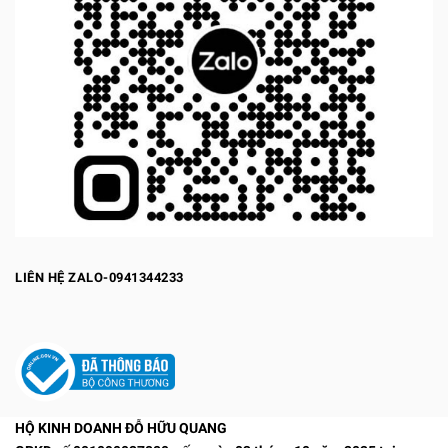
LIÊN HỆ ZALO-0941344233
HỘ KINH DOANH ĐỖ HỮU QUANG