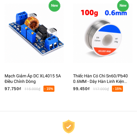
New
New
Mạch Giảm Áp DC XL4015 5A
Thiếc Hàn Có Chì Sn60/Pb40
Điều Chỉnh Dòng
0.6MM - Dây Hàn Linh Kiện
Điện Tử Có Lõi Flux
97.750₫
99.450₫
115.000₫
- 15%
117.000₫
- 15%