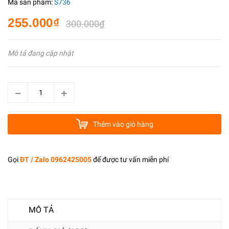
Mã sản phẩm:
S736
255.000₫
300.000₫
Mô tả đang cập nhật
Thêm vào giỏ hàng
Gọi
ĐT / Zalo 0962425005
để được tư vấn miễn phí
MÔ TẢ