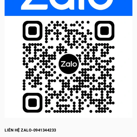
LIÊN HỆ ZALO-0941344233