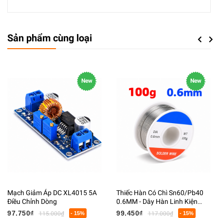
Sản phẩm cùng loại
Previou
Next
New
New
Mạch Giảm Áp DC XL4015 5A
Thiếc Hàn Có Chì Sn60/Pb40
Điều Chỉnh Dòng
0.6MM - Dây Hàn Linh Kiện
Điện Tử Có Lõi Flux
97.750₫
99.450₫
115.000₫
- 15%
117.000₫
- 15%