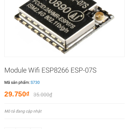
Module Wifi ESP8266 ESP-07S
Mã sản phẩm:
S730
29.750₫
35.000₫
Mô tả đang cập nhật