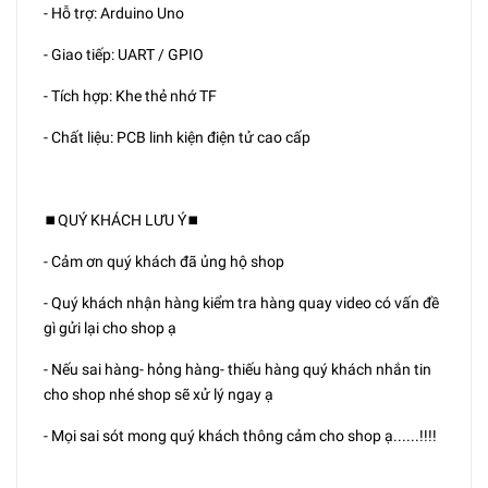
- Hỗ trợ: Arduino Uno
- Giao tiếp: UART / GPIO
- Tích hợp: Khe thẻ nhớ TF
- Chất liệu: PCB linh kiện điện tử cao cấp
⏹️QUÝ KHÁCH LƯU Ý⏹️
- Cảm ơn quý khách đã ủng hộ shop
- Quý khách nhận hàng kiểm tra hàng quay video có vấn đề
gì gửi lại cho shop ạ
- Nếu sai hàng- hỏng hàng- thiếu hàng quý khách nhắn tin
cho shop nhé shop sẽ xử lý ngay ạ
- Mọi sai sót mong quý khách thông cảm cho shop ạ......!!!!