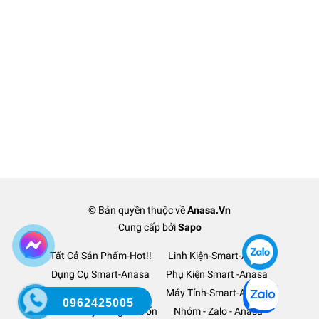
© Bản quyền thuộc về
Anasa.Vn
Cung cấp bởi
Sapo
Tất Cả Sản Phẩm-Hot!!
Linh Kiện-Smart-Anasa
Dụng Cụ Smart-Anasa
Phụ Kiện Smart -Anasa
Ô Tô Xe Hơi TM-Anasa
Máy Tính-Smart-Anasa
0962425005
Thanh Lý Hàng-Lỗ Vốn
Nhóm - Zalo - Anasa