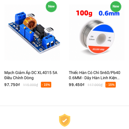
New
New
Mạch Giảm Áp DC XL4015 5A
Thiếc Hàn Có Chì Sn60/Pb40
Điều Chỉnh Dòng
0.6MM - Dây Hàn Linh Kiện
Điện Tử Có Lõi Flux
97.750₫
99.450₫
115.000₫
- 15%
117.000₫
- 15%