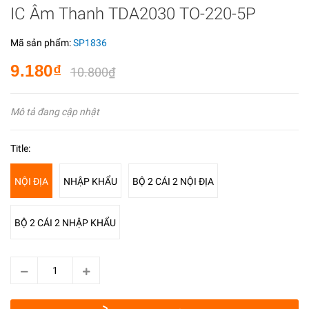
IC Âm Thanh TDA2030 TO-220-5P
Mã sản phẩm:
SP1836
9.180₫
10.800₫
Mô tả đang cập nhật
Title:
NỘI ĐỊA
NHẬP KHẨU
BỘ 2 CÁI 2 NỘI ĐỊA
BỘ 2 CÁI 2 NHẬP KHẨU