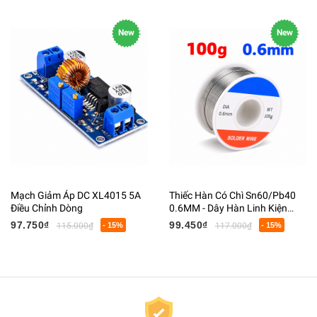
New
New
Mạch Giảm Áp DC XL4015 5A
Thiếc Hàn Có Chì Sn60/Pb40
Điều Chỉnh Dòng
0.6MM - Dây Hàn Linh Kiện
Điện Tử Có Lõi Flux
97.750₫
99.450₫
115.000₫
- 15%
117.000₫
- 15%