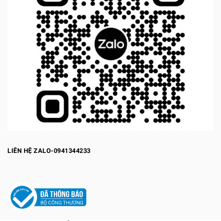
LIÊN HỆ ZALO-0941344233