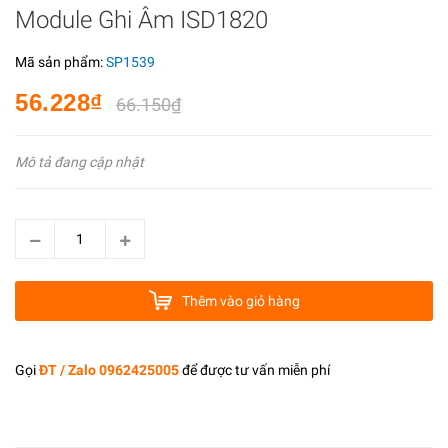
Module Ghi Âm ISD1820
Mã sản phẩm:
SP1539
56.228₫
66.150₫
Mô tả đang cập nhật
Thêm vào giỏ hàng
Gọi
ĐT / Zalo 0962425005
để được tư vấn miễn phí