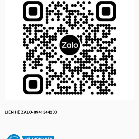
LIÊN HỆ ZALO-0941344233