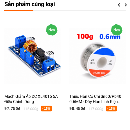
Sản phẩm cùng loại
Previou
Next
New
New
Mạch Giảm Áp DC XL4015 5A
Thiếc Hàn Có Chì Sn60/Pb40
Điều Chỉnh Dòng
0.6MM - Dây Hàn Linh Kiện
Điện Tử Có Lõi Flux
97.750₫
99.450₫
115.000₫
- 15%
117.000₫
- 15%