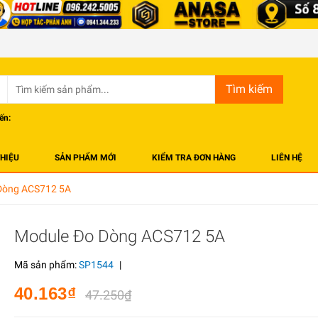
Tìm kiếm
ến:
THIỆU
SẢN PHẨM MỚI
KIỂM TRA ĐƠN HÀNG
LIÊN HỆ
Dòng ACS712 5A
Module Đo Dòng ACS712 5A
Mã sản phẩm:
SP1544
|
40.163₫
47.250₫