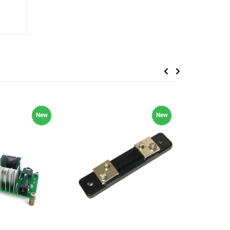
Previous
Next
New
New