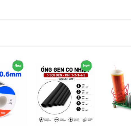
New
New