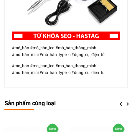
#mỏ_hàn #mỏ_hàn_lcd #mỏ_hàn_thông_minh
#mỏ_hàn_mini #mỏ_hàn_type_c #dụng_cụ_điện_tử
#mo_han #mo_han_lcd #mo_han_thong_minh
#mo_han_mini #mo_han_type_c #dung_cu_dien_tu
Sản phẩm cùng loại
Previou
Next
New
New