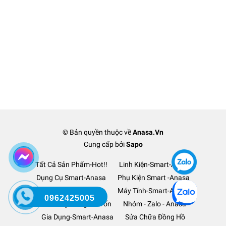
© Bản quyền thuộc về
Anasa.Vn
Cung cấp bởi
Sapo
Tất Cả Sản Phẩm-Hot!!
Linh Kiện-Smart-Anasa
Dụng Cụ Smart-Anasa
Phụ Kiện Smart -Anasa
Ô Tô Xe Hơi TM-Anasa
Máy Tính-Smart-Anasa
0962425005
Thanh Lý Hàng-Lỗ Vốn
Nhóm - Zalo - Anasa
Gia Dụng-Smart-Anasa
Sửa Chữa Đồng Hồ