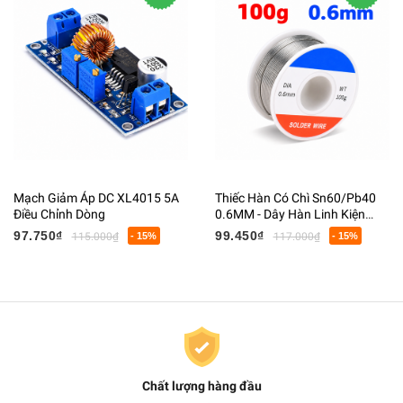
Mạch Giảm Áp DC XL4015 5A
Thiếc Hàn Có Chì Sn60/Pb40
Điều Chỉnh Dòng
0.6MM - Dây Hàn Linh Kiện
Điện Tử Có Lõi Flux
97.750₫
99.450₫
115.000₫
- 15%
117.000₫
- 15%
Chất lượng hàng đầu