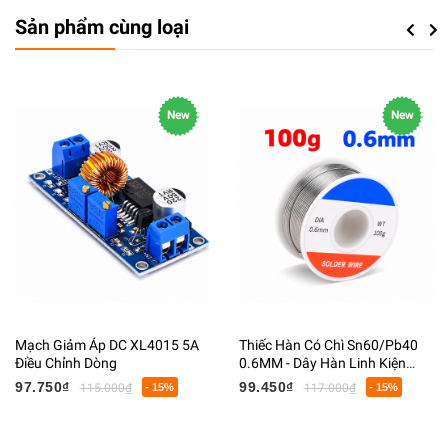
Sản phẩm cùng loại
Previou
Next
New
New
Mạch Giảm Áp DC XL4015 5A
Thiếc Hàn Có Chì Sn60/Pb40
Điều Chỉnh Dòng
0.6MM - Dây Hàn Linh Kiện
Điện Tử Có Lõi Flux
97.750₫
99.450₫
115.000₫
- 15%
117.000₫
- 15%