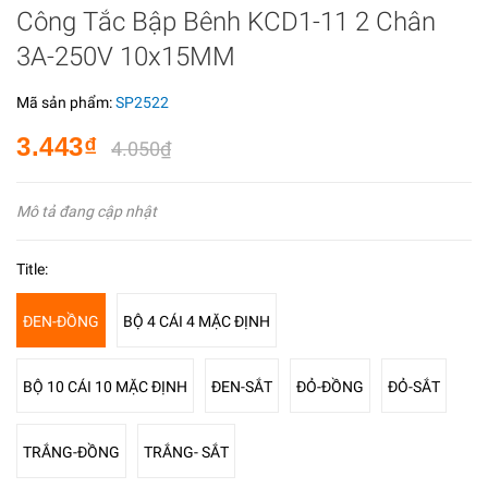
Công Tắc Bập Bênh KCD1-11 2 Chân
3A-250V 10x15MM
Mã sản phẩm:
SP2522
3.443₫
4.050₫
Mô tả đang cập nhật
Title:
ĐEN-ĐỒNG
BỘ 4 CÁI 4 MẶC ĐỊNH
BỘ 10 CÁI 10 MẶC ĐỊNH
ĐEN-SẮT
ĐỎ-ĐỒNG
ĐỎ-SẮT
TRẮNG-ĐỒNG
TRẮNG- SẮT