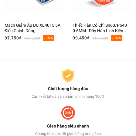
Mạch Giảm Áp DC XL4015 5A
Thiếc Hàn Có Chì Sn60/Pb40
Điều Chỉnh Dòng
0.6MM - Dây Hàn Linh Kiện
Điện Tử Có Lõi Flux
97.750₫
99.450₫
115.000₫
- 15%
117.000₫
- 15%
Chất lượng hàng đầu
Cam kết tất cả sản phẩm chính hãng 100%
Giao hàng siêu nhanh
Chúng tôi cam kết giao hàng trong 24h