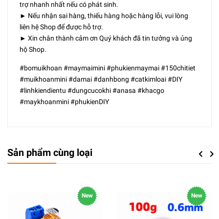
trợ nhanh nhất nếu có phát sinh.
► Nếu nhận sai hàng, thiếu hàng hoặc hàng lỗi, vui lòng
liên hệ Shop để được hỗ trợ.
► Xin chân thành cảm ơn Quý khách đã tin tưởng và ủng
hộ Shop.
#bomuikhoan #maymaimini #phukienmaymai #150chitiet
#muikhoanmini #damai #danhbong #catkimloai #DIY
#linhkiendientu #dungcucokhi #anasa #khacgo
#maykhoanmini #phukienDIY
Sản phẩm cùng loại
Previou
Next
New
New