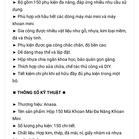
► Bộ gồm 150 phụ kiện đa năng, đáp ứng nhiều nhu cầu sử
dụng.
► Phù hợp với hầu hết các dòng máy mài mini và máy
khoan mini.
► Gia công được nhiều vật liệu như gỗ, nhựa, kim loại mềm,
đá và thủy tinh.
► Phụ kiện được gia công chắc chắn, độ bền cao.
► Dễ dàng thay thế và lắp đặt.
► Hộp nhựa chia ngăn khoa học, bảo quản gọn gàng.
► Thích hợp cho sửa chữa, chế tác thủ công và DIY.
► Tiết kiệm chi phí khi sở hữu đầy đủ phụ kiện trong một
bộ.
⏹️
THÔNG SỐ KỸ THUẬT
⏹️
► Thương hiệu: Anasa.
► Tên sản phẩm: Hộp 150 Mũi Khoan Mài Đa Năng Khoan
Mini.
► Số lượng phụ kiện: 150 chi tiết.
► Chất liệu: Hợp kim, thép, đá mài, nỉ, giấy nhám và nhựa