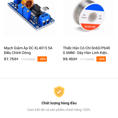
Mạch Giảm Áp DC XL4015 5A
Thiếc Hàn Có Chì Sn60/Pb40
Điều Chỉnh Dòng
0.6MM - Dây Hàn Linh Kiện
Điện Tử Có Lõi Flux
97.750₫
99.450₫
115.000₫
- 15%
117.000₫
- 15%
Chất lượng hàng đầu
Cam kết tất cả sản phẩm chính hãng 100%