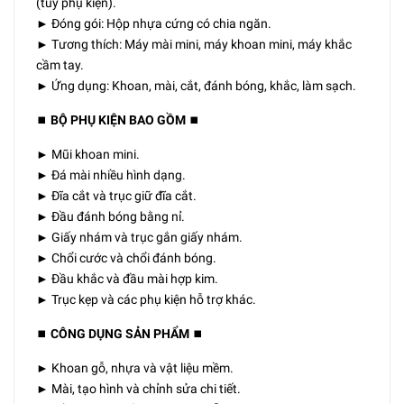
(tùy phụ kiện).
► Đóng gói: Hộp nhựa cứng có chia ngăn.
► Tương thích: Máy mài mini, máy khoan mini, máy khắc
cầm tay.
► Ứng dụng: Khoan, mài, cắt, đánh bóng, khắc, làm sạch.
⏹️
BỘ PHỤ KIỆN BAO GỒM
⏹️
► Mũi khoan mini.
► Đá mài nhiều hình dạng.
► Đĩa cắt và trục giữ đĩa cắt.
► Đầu đánh bóng bằng nỉ.
► Giấy nhám và trục gắn giấy nhám.
► Chổi cước và chổi đánh bóng.
► Đầu khắc và đầu mài hợp kim.
► Trục kẹp và các phụ kiện hỗ trợ khác.
⏹️
CÔNG DỤNG SẢN PHẨM
⏹️
► Khoan gỗ, nhựa và vật liệu mềm.
► Mài, tạo hình và chỉnh sửa chi tiết.