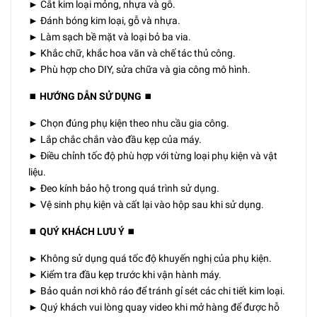
► Cắt kim loại mỏng, nhựa và gỗ.
► Đánh bóng kim loại, gỗ và nhựa.
► Làm sạch bề mặt và loại bỏ ba via.
► Khắc chữ, khắc hoa văn và chế tác thủ công.
► Phù hợp cho DIY, sửa chữa và gia công mô hình.
⏹️
HƯỚNG DẪN SỬ DỤNG
⏹️
► Chọn đúng phụ kiện theo nhu cầu gia công.
► Lắp chắc chắn vào đầu kẹp của máy.
► Điều chỉnh tốc độ phù hợp với từng loại phụ kiện và vật
liệu.
► Đeo kính bảo hộ trong quá trình sử dụng.
► Vệ sinh phụ kiện và cất lại vào hộp sau khi sử dụng.
⏹️
QUÝ KHÁCH LƯU Ý
⏹️
► Không sử dụng quá tốc độ khuyến nghị của phụ kiện.
► Kiểm tra đầu kẹp trước khi vận hành máy.
► Bảo quản nơi khô ráo để tránh gỉ sét các chi tiết kim loại.
► Quý khách vui lòng quay video khi mở hàng để được hỗ