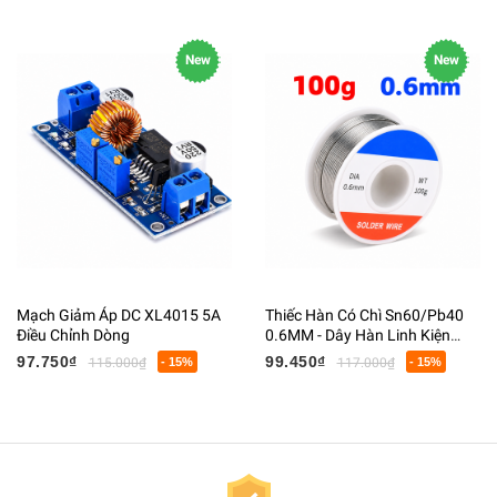
New
New
Mạch Giảm Áp DC XL4015 5A
Thiếc Hàn Có Chì Sn60/Pb40
Điều Chỉnh Dòng
0.6MM - Dây Hàn Linh Kiện
Điện Tử Có Lõi Flux
97.750₫
99.450₫
115.000₫
- 15%
117.000₫
- 15%