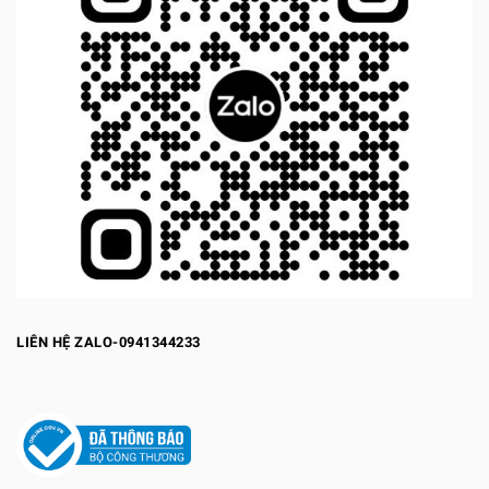
LIÊN HỆ ZALO-0941344233