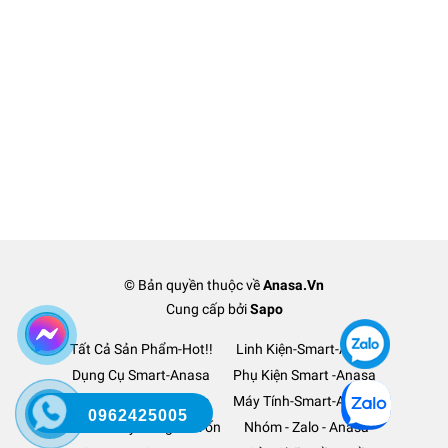
© Bản quyền thuộc về
Anasa.Vn
Cung cấp bởi
Sapo
Tất Cả Sản Phẩm-Hot!!
Linh Kiện-Smart-Anasa
Dụng Cụ Smart-Anasa
Phụ Kiện Smart -Anasa
Ô Tô Xe Hơi TM-Anasa
Máy Tính-Smart-Anasa
0962425005
Thanh Lý Hàng-Lỗ Vốn
Nhóm - Zalo - Anasa