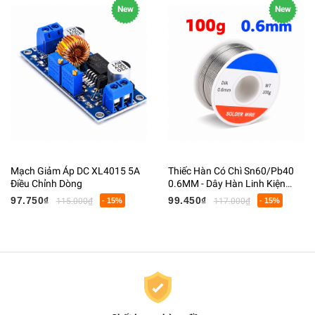
New
New
Mạch Giảm Áp DC XL4015 5A
Thiếc Hàn Có Chì Sn60/Pb40
Điều Chỉnh Dòng
0.6MM - Dây Hàn Linh Kiện
Điện Tử Có Lõi Flux
97.750₫
99.450₫
115.000₫
- 15%
117.000₫
- 15%