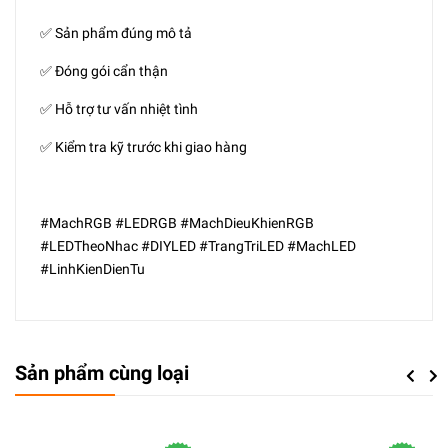
✅ Sản phẩm đúng mô tả
✅ Đóng gói cẩn thận
✅ Hỗ trợ tư vấn nhiệt tình
✅ Kiểm tra kỹ trước khi giao hàng
#MachRGB #LEDRGB #MachDieuKhienRGB
#LEDTheoNhac #DIYLED #TrangTriLED #MachLED
#LinhKienDienTu
Sản phẩm cùng loại
Previou
Next