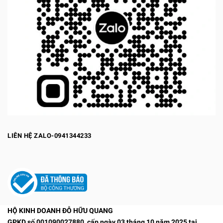
LIÊN HỆ ZALO-0941344233
HỘ KINH DOANH ĐỖ HỮU QUANG
GPKD số 001090027880, cấp ngày 03 tháng 10 năm 2025 tại