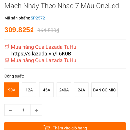
Mạch Nháy Theo Nhạc 7 Màu OneLed
Mã sản phẩm:
SP2572
309.825₫
364.500₫
️🛒 Mua hàng Qua Lazada TuHu
https://s.lazada.vn/l.6K0B
️🛒 Mua hàng Qua Lazada TuHu
Công suất:
90A
12A
45A
240A
24A
BẢN CÓ MIC
Thêm vào giỏ hàng