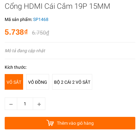
Cổng HDMI Cái Cắm 19P 15MM
Mã sản phẩm:
SP1468
5.738₫
6.750₫
Mô tả đang cập nhật
Kích thước:
VỎ SẮT
VỎ ĐỒNG
BỘ 2 CÁI 2 VỎ SẮT
Thêm vào giỏ hàng