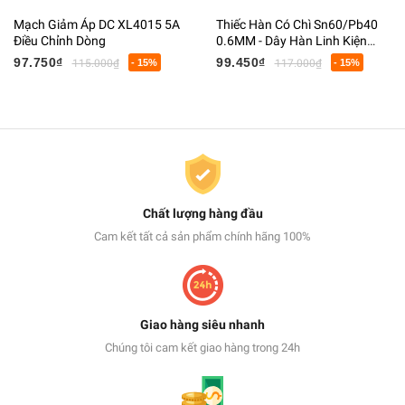
Mạch Giảm Áp DC XL4015 5A
Thiếc Hàn Có Chì Sn60/Pb40
Điều Chỉnh Dòng
0.6MM - Dây Hàn Linh Kiện
Điện Tử Có Lõi Flux
97.750₫
99.450₫
115.000₫
- 15%
117.000₫
- 15%
Chất lượng hàng đầu
Cam kết tất cả sản phẩm chính hãng 100%
Giao hàng siêu nhanh
Chúng tôi cam kết giao hàng trong 24h