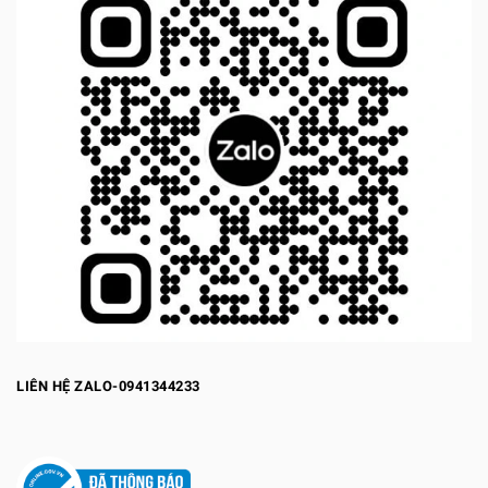
LIÊN HỆ ZALO-0941344233