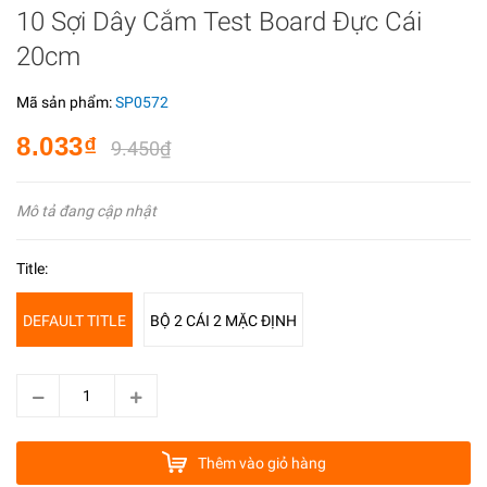
10 Sợi Dây Cắm Test Board Đực Cái
20cm
Mã sản phẩm:
SP0572
8.033₫
9.450₫
Mô tả đang cập nhật
Title:
DEFAULT TITLE
BỘ 2 CÁI 2 MẶC ĐỊNH
Thêm vào giỏ hàng