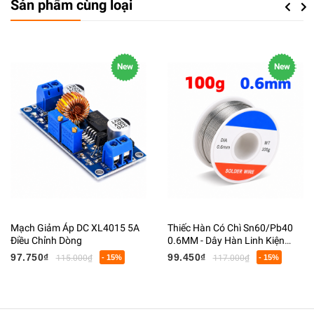
Sản phẩm cùng loại
Previou
Next
New
New
Mạch Giảm Áp DC XL4015 5A
Thiếc Hàn Có Chì Sn60/Pb40
Điều Chỉnh Dòng
0.6MM - Dây Hàn Linh Kiện
Điện Tử Có Lõi Flux
97.750₫
99.450₫
115.000₫
- 15%
117.000₫
- 15%