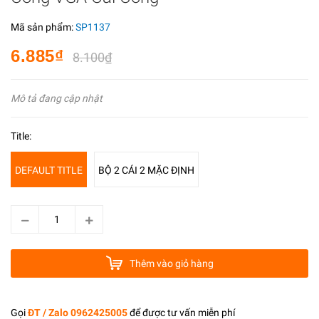
Mã sản phẩm:
SP1137
6.885₫
8.100₫
Mô tả đang cập nhật
Title:
DEFAULT TITLE
BỘ 2 CÁI 2 MẶC ĐỊNH
Thêm vào giỏ hàng
Gọi
ĐT / Zalo 0962425005
để được tư vấn miễn phí