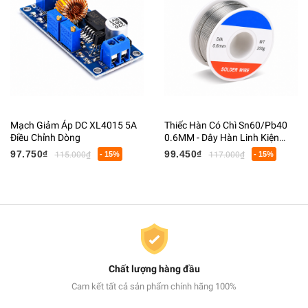
Mạch Giảm Áp DC XL4015 5A
Thiếc Hàn Có Chì Sn60/Pb40
Điều Chỉnh Dòng
0.6MM - Dây Hàn Linh Kiện
Điện Tử Có Lõi Flux
97.750₫
99.450₫
115.000₫
- 15%
117.000₫
- 15%
Chất lượng hàng đầu
Cam kết tất cả sản phẩm chính hãng 100%