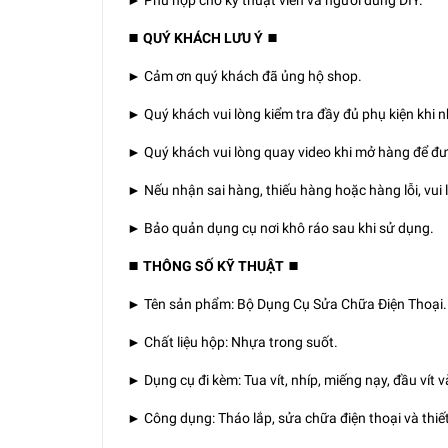
► Phù hợp cho kỹ thuật viên và người dùng DIY.
⏹️ QUÝ KHÁCH LƯU Ý ⏹️
► Cảm ơn quý khách đã ủng hộ shop.
► Quý khách vui lòng kiểm tra đầy đủ phụ kiện khi 
► Quý khách vui lòng quay video khi mở hàng để đư
► Nếu nhận sai hàng, thiếu hàng hoặc hàng lỗi, vui l
► Bảo quản dụng cụ nơi khô ráo sau khi sử dụng.
⏹️ THÔNG SỐ KỸ THUẬT ⏹️
► Tên sản phẩm: Bộ Dụng Cụ Sửa Chữa Điện Thoại.
► Chất liệu hộp: Nhựa trong suốt.
► Dụng cụ đi kèm: Tua vít, nhíp, miếng nạy, đầu vít v
► Công dụng: Tháo lắp, sửa chữa điện thoại và thiết 