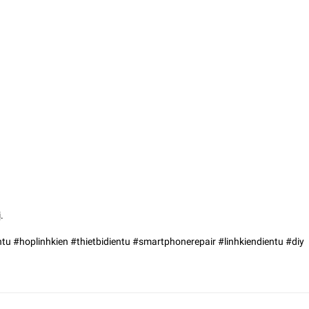
.
 #hoplinhkien #thietbidientu #smartphonerepair #linhkiendientu #diy