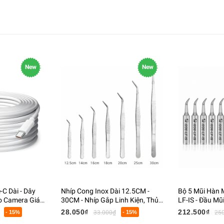
New
New
C Dài - Dây
Nhíp Cong Inox Dài 12.5CM -
Bộ 5 Mũi Hàn
o Camera Giám
30CM - Nhíp Gắp Linh Kiện, Thủy
LF-IS - Đầu Mũ
n Thoại
Sinh, Điện Tử Chuyên Dụng
Xác Cao - Phụ
28.050₫
212.500₫
- 15%
33.000₫
- 15%
25
Điện Tử