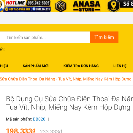
Tìm kiếm
ến:
THIỆU
SẢN PHẨM MỚI
KIỂM TRA ĐƠN HÀNG
LIÊN HỆ
Sửa Chữa Điện Thoại Đa Năng - Tua Vít, Nhíp, Miếng Nạy Kèm Hộp Đựng
Bộ Dụng Cụ Sửa Chữa Điện Thoại Đa Năn
Tua Vít, Nhíp, Miếng Nạy Kèm Hộp Đựng
Mã sản phẩm:
BB820
|
198.333₫
233.333₫