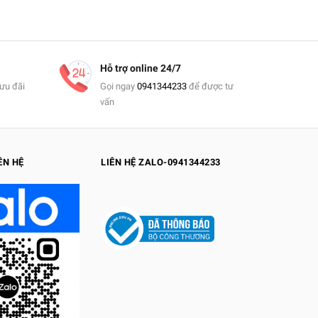
Hỗ trợ online 24/7
ưu đãi
Gọi ngay
0941344233
để được tư
vấn
ÊN HỆ
LIÊN HỆ ZALO-0941344233