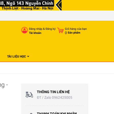
Đăng nhập
&
Đăng ký
Giỏ hàng của bạn
(
) Sản phẩm
Tài khoản
TÀI LIỆU HỌC
g -
THÔNG TIN LIÊN HỆ
ĐT / Zalo 0962425005
THANH TOÁN KHI NHẬN