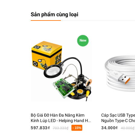
Sản phẩm cùng loại
New
Bộ Giá Đỡ Hàn Đa Năng Kèm
Cáp Sạc USB Type-
Kính Lúp LED - Helping Hand Hỗ
Nguồn Type-C Ch
Trợ Hàn Mạch, Giá Đỡ Mỏ Hàn,
Sát, Webcam, Điệ
597.833₫
34.000₫
703.333₫
- 15%
40.000₫
Kẹp PCB