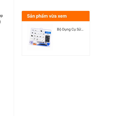
Sản phẩm vừa xem
ộp
ị
Bộ Dụng Cụ Sửa Chữa Điện Thoại Đa Năng - Tua Vít, Nhíp, Miếng Nạy Kèm Hộp Đựng