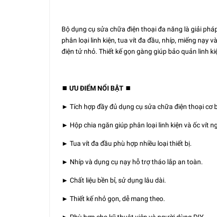
Bộ dụng cụ sửa chữa điện thoại đa năng là giải phá
phân loại linh kiện, tua vít đa đầu, nhíp, miếng nạy v
điện tử nhỏ. Thiết kế gọn gàng giúp bảo quản linh ki
⏹️ ƯU ĐIỂM NỔI BẬT ⏹️
► Tích hợp đầy đủ dụng cụ sửa chữa điện thoại cơ 
► Hộp chia ngăn giúp phân loại linh kiện và ốc vít n
► Tua vít đa đầu phù hợp nhiều loại thiết bị.
► Nhíp và dụng cụ nạy hỗ trợ tháo lắp an toàn.
► Chất liệu bền bỉ, sử dụng lâu dài.
► Thiết kế nhỏ gọn, dễ mang theo.