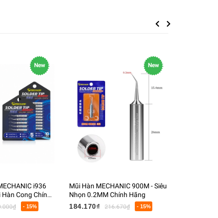
Previous
Next
New
New
 MECHANIC i936
Mũi Hàn MECHANIC 900M - Siêu
Trạm Hàn 
i Hàn Cong Chính
Nhọn 0.2MM Chính Hãng
Max - Mỏ H
 Kiện Trạm Hàn
Độ Thông Mi
184.170₫
1.377.850
0.000₫
- 15%
216.670₫
- 15%
Nhanh 72