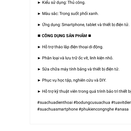
► Kiểu sử dụng: Thủ công.
► Màu sắc: Trong suốt phối xanh.
► Ứng dụng: Smartphone, tablet và thiết bị điện tử.
⏹️ CÔNG DỤNG SẢN PHẨM ⏹️
► Hỗ trợ tháo lắp điện thoại di động.
► Phân loại và lưu trữ ốc vít, linh kiện nhỏ.
► Sửa chữa máy tính bảng và thiết bị điện tử.
► Phục vụ học tập, nghiên cứu và DIY.
► Hỗ trợ kỹ thuật viên trong quá trình bảo trì thiết bị
#suachuadienthoai #bodungcusuachua #tuavitdientu
#suachuasmartphone #phukiencongnghe #anasa