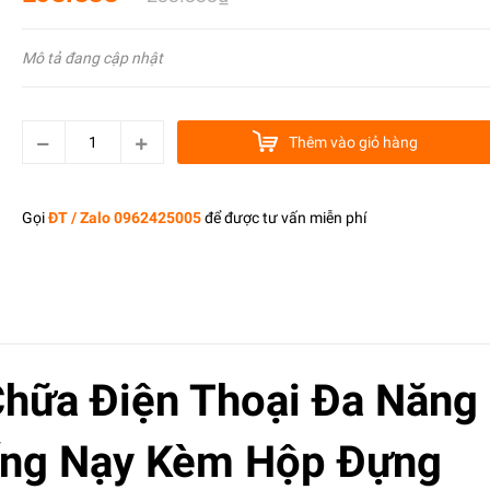
Mô tả đang cập nhật
Thêm vào giỏ hàng
Gọi
ĐT / Zalo 0962425005
để được tư vấn miễn phí
hữa Điện Thoại Đa Năng 
iếng Nạy Kèm Hộp Đựng