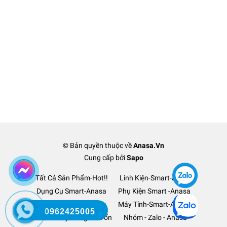
© Bản quyền thuộc về
Anasa.Vn
Cung cấp bởi
Sapo
Tất Cả Sản Phẩm-Hot!!
Linh Kiện-Smart-Anasa
Dụng Cụ Smart-Anasa
Phụ Kiện Smart -Anasa
Ô Tô Xe Hơi TM-Anasa
Máy Tính-Smart-Anasa
0962425005
Thanh Lý Hàng-Lỗ Vốn
Nhóm - Zalo - Anasa