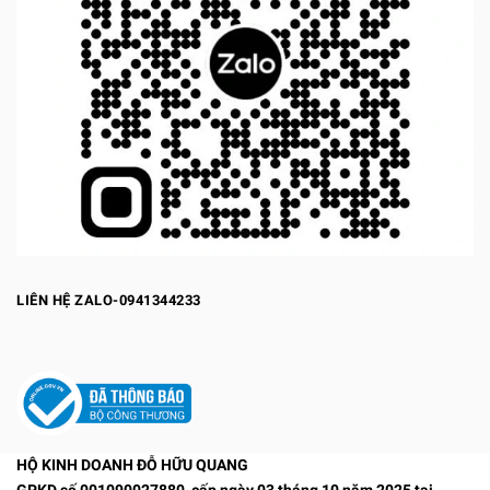
LIÊN HỆ ZALO-0941344233
HỘ KINH DOANH ĐỖ HỮU QUANG