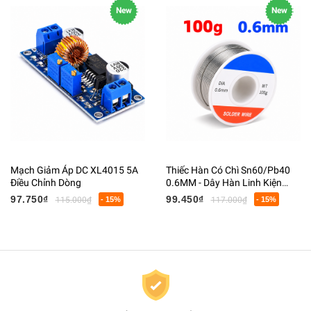
New
New
Mạch Giảm Áp DC XL4015 5A
Thiếc Hàn Có Chì Sn60/Pb40
Điều Chỉnh Dòng
0.6MM - Dây Hàn Linh Kiện
Điện Tử Có Lõi Flux
97.750₫
99.450₫
115.000₫
- 15%
117.000₫
- 15%