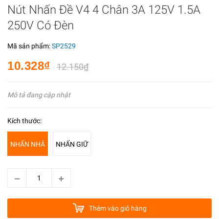
Nút Nhấn Đề V4 4 Chân 3A 125V 1.5A
250V Có Đèn
Mã sản phẩm:
SP2529
10.328₫
12.150₫
Mô tả đang cập nhật
Kích thước:
NHẤN NHẢ
NHẤN GIỮ
Thêm vào giỏ hàng