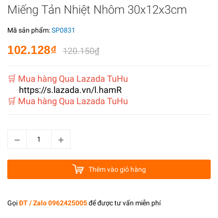
Miếng Tản Nhiệt Nhôm 30x12x3cm
Mã sản phẩm:
SP0831
102.128₫
120.150₫
️🛒 Mua hàng Qua Lazada TuHu
https://s.lazada.vn/l.hamR
️🛒 Mua hàng Qua Lazada TuHu
Thêm vào giỏ hàng
Gọi
ĐT / Zalo 0962425005
để được tư vấn miễn phí