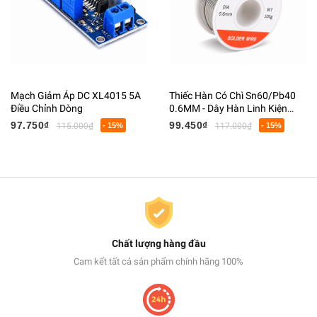
Mạch Giảm Áp DC XL4015 5A
Thiếc Hàn Có Chì Sn60/Pb40
Điều Chỉnh Dòng
0.6MM - Dây Hàn Linh Kiện
Điện Tử Có Lõi Flux
97.750₫
99.450₫
115.000₫
- 15%
117.000₫
- 15%
Chất lượng hàng đầu
Cam kết tất cả sản phẩm chính hãng 100%