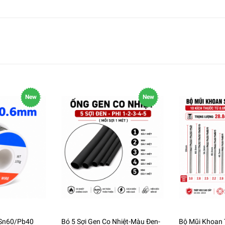
New
New
 Sn60/Pb40
Bó 5 Sợi Gen Co Nhiệt-Màu Đen-
Bộ Mũi Khoan 