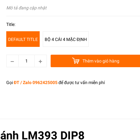
Mô tả đang cập nhật
Title:
DEFAULT TITLE
BỘ 4 CÁI 4 MẶC ĐỊNH
Thêm vào giỏ hàng
Gọi
ĐT / Zalo 0962425005
để được tư vấn miễn phí
Sánh LM393 DIP8