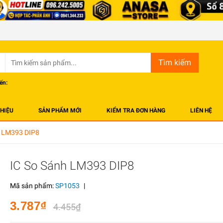
Tìm kiếm
ến:
THIỆU
SẢN PHẨM MỚI
KIỂM TRA ĐƠN HÀNG
LIÊN HỆ
h LM393 DIP8
IC So Sánh LM393 DIP8
Mã sản phẩm:
SP1053
|
3.787₫
4.455₫