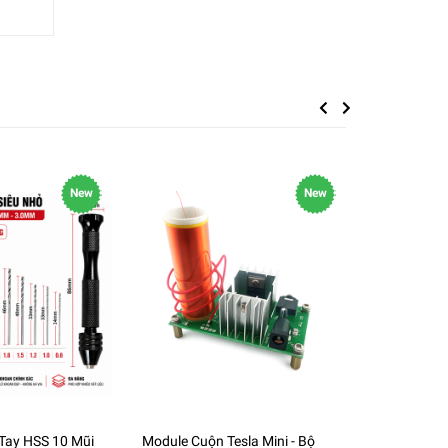
Previous
Next
New
New
Tay HSS 10 Mũi
Module Cuộn Tesla Mini - Bộ
Đèn Pin Tia