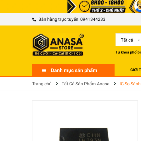
Bán hàng trực tuyến:
0941344233
Tất cả
Từ khóa phổ bi
Danh mục sản phẩm
GIỚI 
Trang chủ
Tất Cả Sản Phẩm-Anasa
IC So Sán