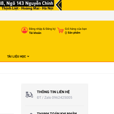
Đăng nhập
&
Đăng ký
Giỏ hàng của bạn
(
) Sản phẩm
Tài khoản
TÀI LIỆU HỌC
THÔNG TIN LIÊN HỆ
ĐT / Zalo 0962425005
THANH TOÁN KHI NHẬN