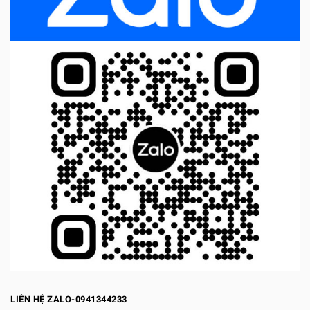
LIÊN HỆ ZALO-0941344233