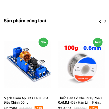
Sản phẩm cùng loại
Previou
Next
New
New
Mạch Giảm Áp DC XL4015 5A
Thiếc Hàn Có Chì Sn60/Pb40
Điều Chỉnh Dòng
0.6MM - Dây Hàn Linh Kiện
Điện Tử Có Lõi Flux
97.750₫
99.450₫
115.000₫
- 15%
117.000₫
- 15%