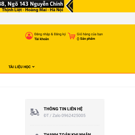
Đăng nhập
&
Đăng ký
Giỏ hàng của bạn
(
) Sản phẩm
Tài khoản
TÀI LIỆU HỌC
THÔNG TIN LIÊN HỆ
ĐT / Zalo 0962425005
THANH TOÁN KHI NHẬN