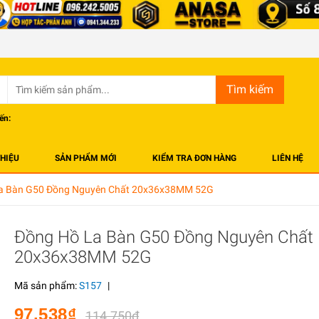
Tìm kiếm
ến:
THIỆU
SẢN PHẨM MỚI
KIỂM TRA ĐƠN HÀNG
LIÊN HỆ
a Bàn G50 Đồng Nguyên Chất 20x36x38MM 52G
Đồng Hồ La Bàn G50 Đồng Nguyên Chất
20x36x38MM 52G
Mã sản phẩm:
S157
|
97.538₫
114.750₫