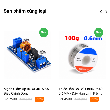
Sản phẩm cùng loại
Previou
Next
New
New
Mạch Giảm Áp DC XL4015 5A
Thiếc Hàn Có Chì Sn60/Pb40
Điều Chỉnh Dòng
0.6MM - Dây Hàn Linh Kiện
Điện Tử Có Lõi Flux
97.750₫
99.450₫
115.000₫
- 15%
117.000₫
- 15%