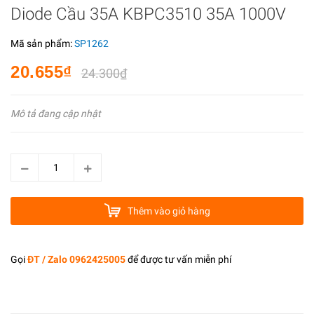
Diode Cầu 35A KBPC3510 35A 1000V
Mã sản phẩm:
SP1262
20.655₫
24.300₫
Mô tả đang cập nhật
Thêm vào giỏ hàng
Gọi
ĐT / Zalo 0962425005
để được tư vấn miễn phí