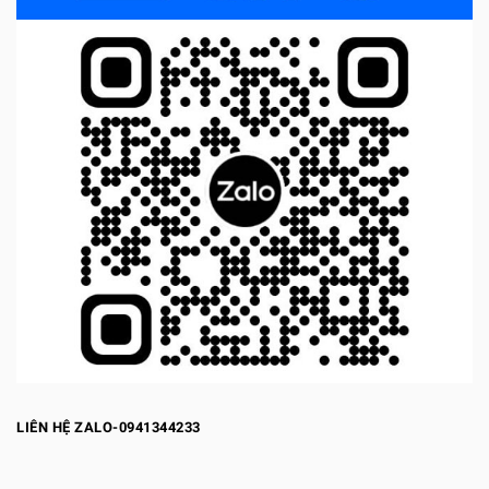
LIÊN HỆ ZALO-0941344233