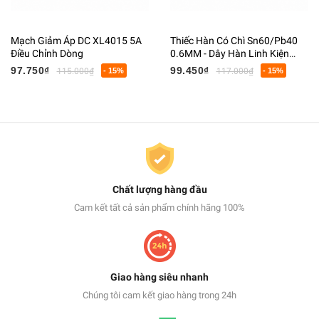
Mạch Giảm Áp DC XL4015 5A
Thiếc Hàn Có Chì Sn60/Pb40
Điều Chỉnh Dòng
0.6MM - Dây Hàn Linh Kiện
Điện Tử Có Lõi Flux
97.750₫
99.450₫
115.000₫
- 15%
117.000₫
- 15%
Chất lượng hàng đầu
Cam kết tất cả sản phẩm chính hãng 100%
Giao hàng siêu nhanh
Chúng tôi cam kết giao hàng trong 24h