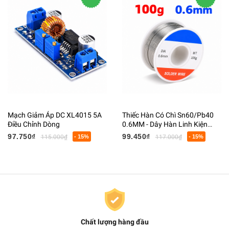
Mạch Giảm Áp DC XL4015 5A
Thiếc Hàn Có Chì Sn60/Pb40
Điều Chỉnh Dòng
0.6MM - Dây Hàn Linh Kiện
Điện Tử Có Lõi Flux
97.750₫
99.450₫
115.000₫
- 15%
117.000₫
- 15%
Chất lượng hàng đầu