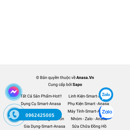
© Bản quyền thuộc về
Anasa.Vn
Cung cấp bởi
Sapo
Tất Cả Sản Phẩm-Hot!!
Linh Kiện-Smart-Anasa
Dụng Cụ Smart-Anasa
Phụ Kiện Smart -Anasa
Ô Tô Xe Hơi TM-Anasa
Máy Tính-Smart-Anasa
0962425005
Thanh Lý Hàng-Lỗ Vốn
Nhóm - Zalo - Anasa
Gia Dụng-Smart-Anasa
Sửa Chữa Đồng Hồ