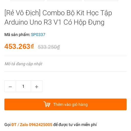
[Rẻ Vô Địch] Combo Bộ Kit Học Tập
Arduino Uno R3 V1 Có Hộp Đựng
Mã sản phẩm:
SP0337
453.263₫
533.250₫
Mô tả đang cập nhật
Thêm vào giỏ hàng
Gọi
ĐT / Zalo 0962425005
để được tư vấn miễn phí