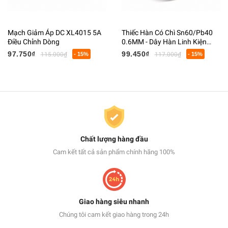
Mạch Giảm Áp DC XL4015 5A
Thiếc Hàn Có Chì Sn60/Pb40
Điều Chỉnh Dòng
0.6MM - Dây Hàn Linh Kiện
Điện Tử Có Lõi Flux
97.750₫
99.450₫
115.000₫
- 15%
117.000₫
- 15%
Chất lượng hàng đầu
Cam kết tất cả sản phẩm chính hãng 100%
Giao hàng siêu nhanh
Chúng tôi cam kết giao hàng trong 24h