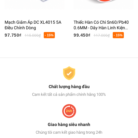
Mạch Giảm Áp DC XL4015 5A
Thiếc Hàn Có Chì Sn60/Pb40
Điều Chỉnh Dòng
0.6MM - Dây Hàn Linh Kiện
Điện Tử Có Lõi Flux
97.750₫
99.450₫
115.000₫
- 15%
117.000₫
- 15%
Chất lượng hàng đầu
Cam kết tất cả sản phẩm chính hãng 100%
Giao hàng siêu nhanh
Chúng tôi cam kết giao hàng trong 24h