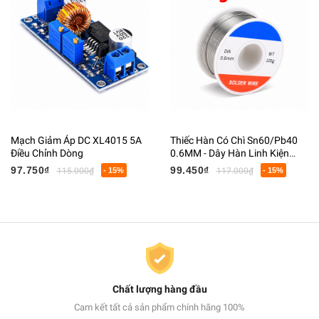
Mạch Giảm Áp DC XL4015 5A
Thiếc Hàn Có Chì Sn60/Pb40
Điều Chỉnh Dòng
0.6MM - Dây Hàn Linh Kiện
Điện Tử Có Lõi Flux
97.750₫
99.450₫
115.000₫
- 15%
117.000₫
- 15%
Chất lượng hàng đầu
Cam kết tất cả sản phẩm chính hãng 100%