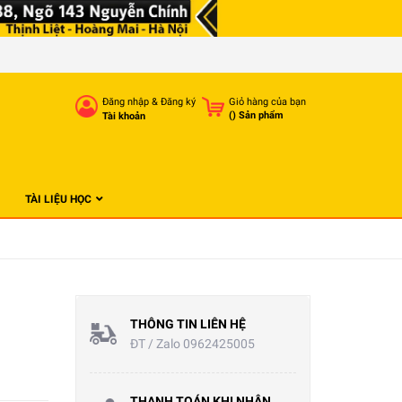
Đăng nhập
&
Đăng ký
Giỏ hàng của bạn
(
) Sản phẩm
Tài khoản
TÀI LIỆU HỌC
THÔNG TIN LIÊN HỆ
ĐT / Zalo 0962425005
THANH TOÁN KHI NHẬN