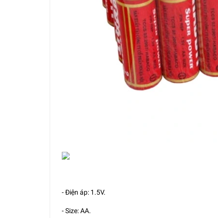
- Điện áp: 1.5V.
- Size: AA.