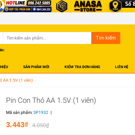
Tìm kiếm
ến:
THIỆU
SẢN PHẨM MỚI
KIỂM TRA ĐƠN HÀNG
LIÊN HỆ
ỏ AA 1.5V (1 viên)
Pin Con Thỏ AA 1.5V (1 viên)
Mã sản phẩm:
SP1932
|
3.443₫
4.050₫