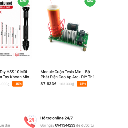
New
New
Tay HSS 10 Mũi
Module Cuộn Tesla Mini - Bộ
Đèn Pin Tia
 Tay Khoan Mini
Phát Điện Cao Áp Arc - DIY Thí
Tím Soi Tiề
n PCB Gỗ Nhựa
Nghiệm Vật Lý - DC 15-24V
Quang, Kiểm
87.833₫
70.833₫
5.000₫
- 15%
103.333₫
- 15%
8
Hỗ trợ online 24/7
ưu đãi
Gọi ngay
0941344233
để được tư