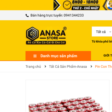
Bán hàng trực tuyến:
0941344233
Tất cả
Từ khóa phổ bi
Danh mục sản phẩm
GIỚI 
Trang chủ
Tất Cả Sản Phẩm-Anasa
Pin Con Th