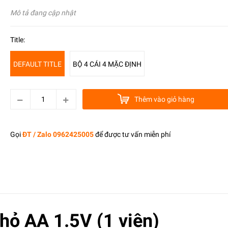
Mô tả đang cập nhật
Title:
DEFAULT TITLE
BỘ 4 CÁI 4 MẶC ĐỊNH
Thêm vào giỏ hàng
Gọi
ĐT / Zalo 0962425005
để được tư vấn miễn phí
hỏ AA 1.5V (1 viên)