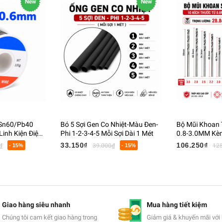
New
New
 Sn60/Pb40
Bó 5 Sợi Gen Co Nhiệt-Màu Đen-
Bộ Mũi Khoan 
inh Kiện Điện
Phi 1-2-3-4-5 Mỗi Sợi Dài 1 Mét
0.8-3.0MM Kèm
Cầm Tay Khoa
33.150₫
106.250₫
₫
- 15%
39.000₫
- 15%
12
Kim Loại Mềm
Giao hàng siêu nhanh
Mua hàng tiết kiệm
Chúng tôi cam kết giao hàng trong
Giảm giá & khuyến mãi với 