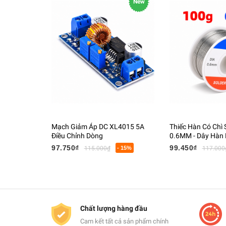
New
Mạch Giảm Áp DC XL4015 5A
Thiếc Hàn Có Chì
Điều Chỉnh Dòng
0.6MM - Dây Hàn L
Tử Có Lõi Flux
97.750₫
99.450₫
115.000₫
- 15%
117.000
Chất lượng hàng đầu
Cam kết tất cả sản phẩm chính