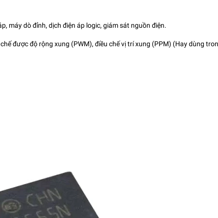
p, máy dò đỉnh, dịch điện áp logic, giám sát nguồn điện.
ều chế được độ rộng xung (PWM), điều chế vị trí xung (PPM) (Hay dùng tro