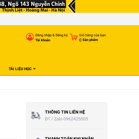
Đăng nhập
&
Đăng ký
Giỏ hàng của bạn
(
) Sản phẩm
Tài khoản
TÀI LIỆU HỌC
THÔNG TIN LIÊN HỆ
ĐT / Zalo 0962425005
THANH TOÁN KHI NHẬN