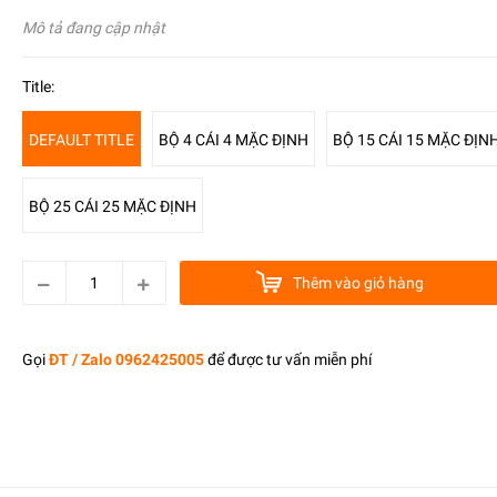
Mô tả đang cập nhật
Title:
DEFAULT TITLE
BỘ 4 CÁI 4 MẶC ĐỊNH
BỘ 15 CÁI 15 MẶC ĐỊN
BỘ 25 CÁI 25 MẶC ĐỊNH
Thêm vào giỏ hàng
Gọi
ĐT / Zalo 0962425005
để được tư vấn miễn phí