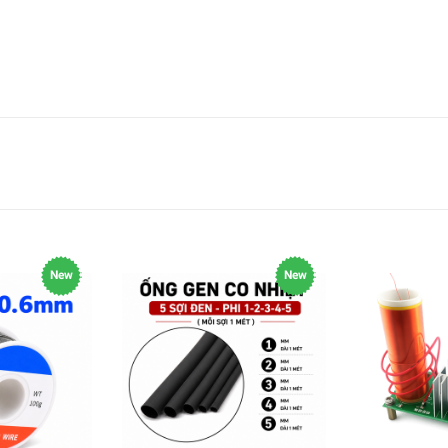
New
New