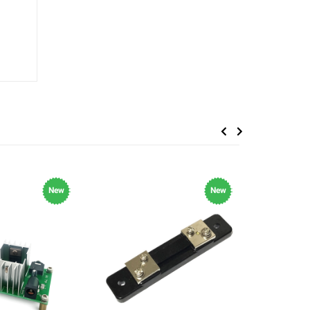
Previous
Next
New
New