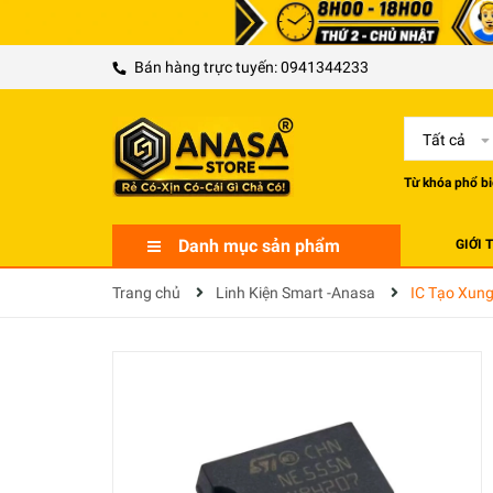
Bán hàng trực tuyến:
0941344233
Tất cả
Từ khóa phổ bi
Danh mục sản phẩm
GIỚI 
Trang chủ
Linh Kiện Smart -Anasa
IC Tạo Xun