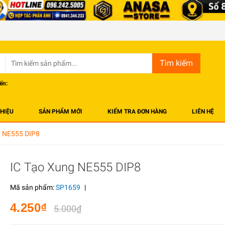
Tìm kiếm
ến:
THIỆU
SẢN PHẨM MỚI
KIỂM TRA ĐƠN HÀNG
LIÊN HỆ
g NE555 DIP8
IC Tạo Xung NE555 DIP8
Mã sản phẩm:
SP1659
|
4.250₫
5.000₫