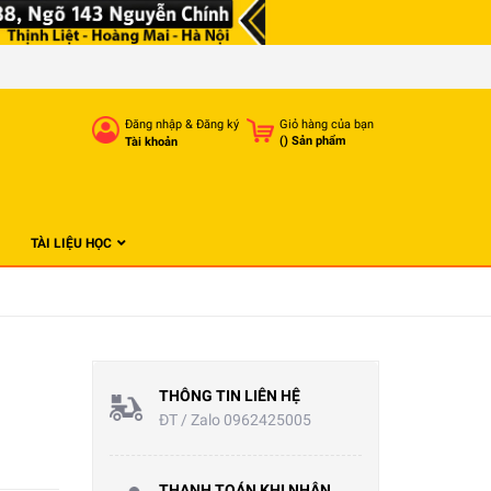
Đăng nhập
&
Đăng ký
Giỏ hàng của bạn
(
) Sản phẩm
Tài khoản
TÀI LIỆU HỌC
THÔNG TIN LIÊN HỆ
ĐT / Zalo 0962425005
THANH TOÁN KHI NHẬN