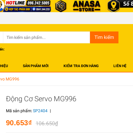
Tìm kiếm
ến:
THIỆU
SẢN PHẨM MỚI
KIỂM TRA ĐƠN HÀNG
LIÊN HỆ
rvo MG996
Động Cơ Servo MG996
Mã sản phẩm:
SP2404
|
90.653₫
106.650₫