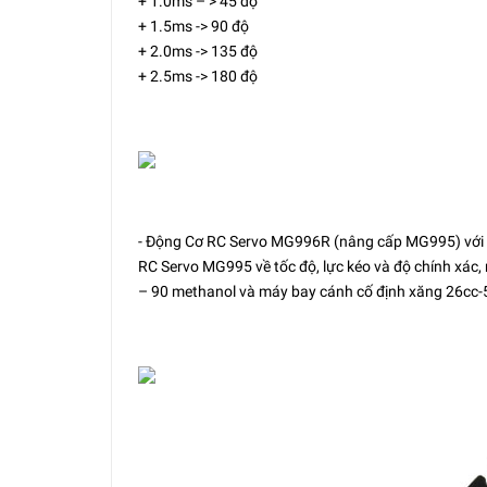
+ 1.0ms – > 45 độ
+ 1.5ms -> 90 độ
+ 2.0ms -> 135 độ
+ 2.5ms -> 180 độ
- Động Cơ RC Servo MG996R (nâng cấp MG995) với 
RC Servo MG995 về tốc độ, lực kéo và độ chính xác
– 90 methanol và máy bay cánh cố định xăng 26cc-