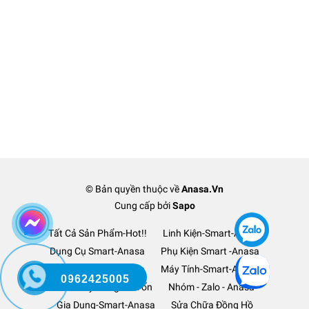
© Bản quyền thuộc về
Anasa.Vn
Cung cấp bởi
Sapo
Tất Cả Sản Phẩm-Hot!!
Linh Kiện-Smart-Anasa
Dụng Cụ Smart-Anasa
Phụ Kiện Smart -Anasa
Ô Tô Xe Hơi TM-Anasa
Máy Tính-Smart-Anasa
0962425005
Thanh Lý Hàng-Lỗ Vốn
Nhóm - Zalo - Anasa
Gia Dụng-Smart-Anasa
Sửa Chữa Đồng Hồ