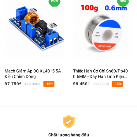
New
New
Mạch Giảm Áp DC XL4015 5A
Thiếc Hàn Có Chì Sn60/Pb40
Điều Chỉnh Dòng
0.6MM - Dây Hàn Linh Kiện
Điện Tử Có Lõi Flux
97.750₫
99.450₫
115.000₫
- 15%
117.000₫
- 15%
Chất lượng hàng đầu