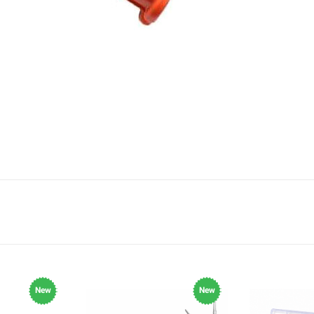
New
New