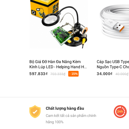
Bộ Giá Đỡ Hàn Đa Năng Kèm
Cáp Sạc USB Type-
Kính Lúp LED - Helping Hand Hỗ
Nguồn Type-C Ch
Trợ Hàn Mạch, Giá Đỡ Mỏ Hàn,
Sát, Webcam, Điệ
597.833₫
34.000₫
703.333₫
- 15%
40.000₫
Kẹp PCB
Chất lượng hàng đầu
Cam kết tất cả sản phẩm chính
hãng 100%