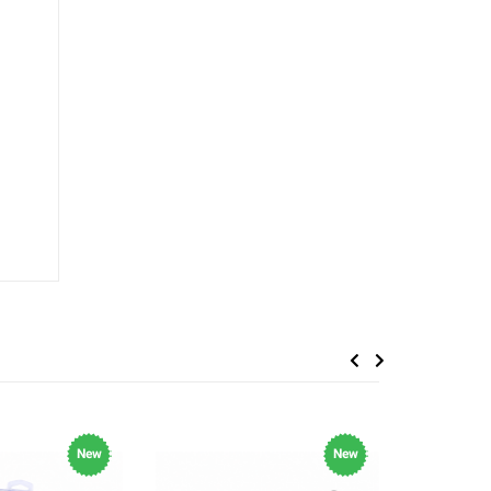
Previous
Next
New
New