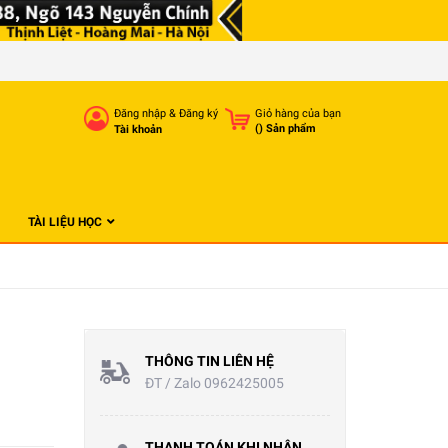
Đăng nhập
&
Đăng ký
Giỏ hàng của bạn
(
) Sản phẩm
Tài khoản
TÀI LIỆU HỌC
THÔNG TIN LIÊN HỆ
ĐT / Zalo 0962425005
THANH TOÁN KHI NHẬN