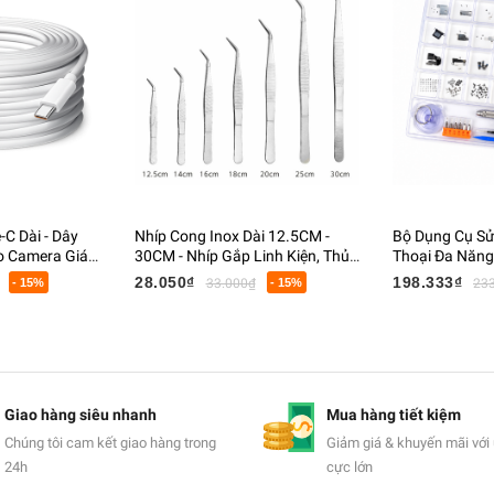
C Dài - Dây
Nhíp Cong Inox Dài 12.5CM -
Bộ Dụng Cụ Sử
o Camera Giám
30CM - Nhíp Gắp Linh Kiện, Thủy
Thoại Đa Năng -
n Thoại
Sinh, Điện Tử Chuyên Dụng
Miếng Nạy Kè
28.050₫
198.333₫
- 15%
33.000₫
- 15%
23
Giao hàng siêu nhanh
Mua hàng tiết kiệm
Chúng tôi cam kết giao hàng trong
Giảm giá & khuyến mãi với 
24h
cực lớn