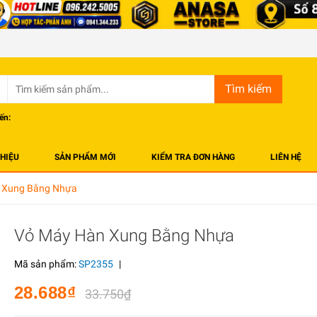
Tìm kiếm
ến:
THIỆU
SẢN PHẨM MỚI
KIỂM TRA ĐƠN HÀNG
LIÊN HỆ
 Xung Bằng Nhựa
Vỏ Máy Hàn Xung Bằng Nhựa
Mã sản phẩm:
SP2355
|
28.688₫
33.750₫