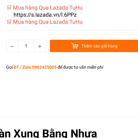
️🛒 Mua hàng Qua Lazada TuHu
https://s.lazada.vn/l.6PPz
️🛒 Mua hàng Qua Lazada TuHu
Thêm vào giỏ hàng
Gọi
ĐT / Zalo 0962425005
để được tư vấn miễn phí
àn Xung Bằng Nhựa