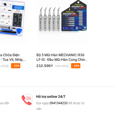
a Chữa Điện
Bộ 5 Mũi Hàn MECHANIC i936
Mũi Hàn ME
 Tua Vít, Nhíp,
LF-IS - Đầu Mũi Hàn Cong Chính
Nhọn 0.2M
m Hộp Đựng
Xác Cao - Phụ Kiện Trạm Hàn
212.500₫
184.170₫
3.333₫
- 15%
250.000₫
- 15%
Điện Tử
Hỗ trợ online 24/7
ưu đãi
Gọi ngay
0941344233
để được tư
vấn