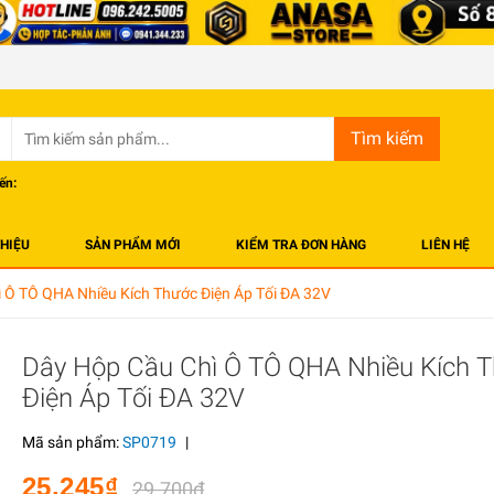
Tìm kiếm
ến:
THIỆU
SẢN PHẨM MỚI
KIỂM TRA ĐƠN HÀNG
LIÊN HỆ
 Ô TÔ QHA Nhiều Kích Thước Điện Áp Tối ĐA 32V
Dây Hộp Cầu Chì Ô TÔ QHA Nhiều Kích 
Điện Áp Tối ĐA 32V
Mã sản phẩm:
SP0719
|
25.245₫
29.700₫