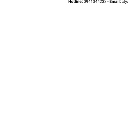
Hotline:
0941344233
-
Email:
ct