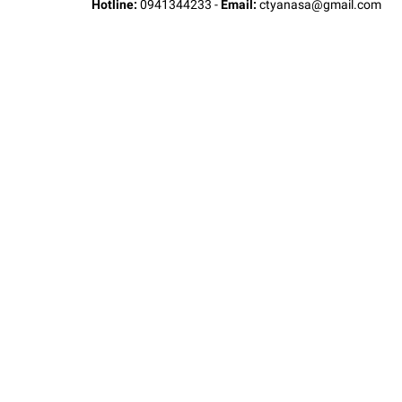
Hotline:
0941344233
-
Email:
ctyanasa@gmail.com