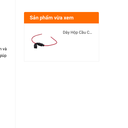
Sản phẩm vừa xem
Dây Hộp Cầu Chì Ô TÔ QHA Nhiều Kích Thước Điện Áp Tối ĐA 32V
n và
giúp