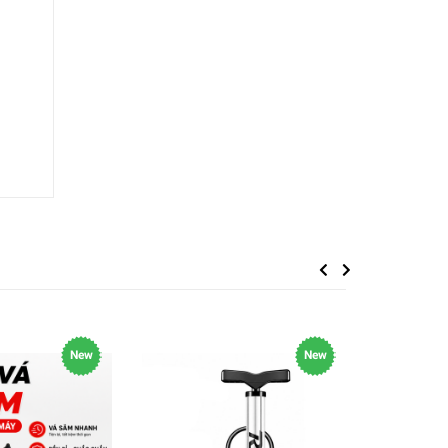
Previous
Next
New
New