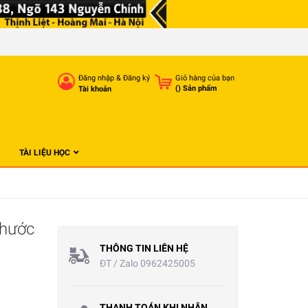
Đăng nhập
&
Đăng ký
Giỏ hàng của bạn
(
) Sản phẩm
Tài khoản
TÀI LIỆU HỌC
Thước
THÔNG TIN LIÊN HỆ
ĐT / Zalo 0962425005
THANH TOÁN KHI NHẬN