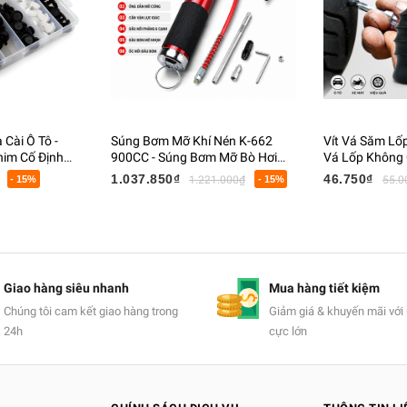
Cài Ô Tô -
Súng Bơm Mỡ Khí Nén K-662
Vít Vá Săm Lốp
him Cố Định
900CC - Súng Bơm Mỡ Bò Hơi
Vá Lốp Không 
, Chắn Bùn Kèm
Cầm Tay - Bộ Bơm Mỡ Kèm Phụ
Cao Su Vá Lố
1.037.850₫
46.750₫
- 15%
1.221.000₫
- 15%
55.0
Kiện
Xì Hơi
Giao hàng siêu nhanh
Mua hàng tiết kiệm
Chúng tôi cam kết giao hàng trong
Giảm giá & khuyến mãi với 
24h
cực lớn