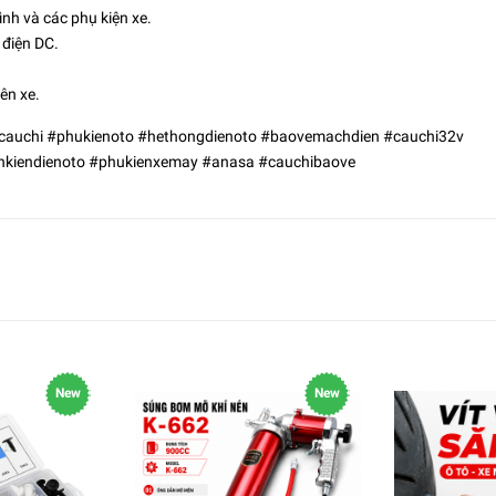
nh và các phụ kiện xe.
 điện DC.
ên xe.
cauchi #phukienoto #hethongdienoto #baovemachdien #cauchi32v
nhkiendienoto #phukienxemay #anasa #cauchibaove
New
New