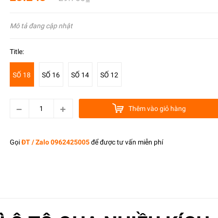
Mô tả đang cập nhật
Title:
SỐ 18
SỐ 16
SỐ 14
SỐ 12
Thêm vào giỏ hàng
Gọi
ĐT / Zalo 0962425005
để được tư vấn miễn phí