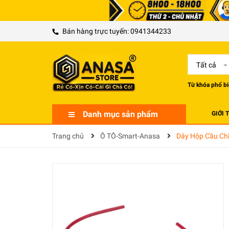
Bán hàng trực tuyến:
0941344233
Tất cả
Từ khóa phổ bi
Danh mục sản phẩm
GIỚI 
Trang chủ
Ô TÔ-Smart-Anasa
Dây Hộp Cầu Chì