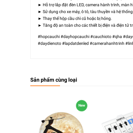
► Hỗ trợ lắp đặt đèn LED, camera hành trình, màn hì
► Sử dụng cho xe máy, ô tô, tàu thuyền và hệ thống
► Thay thế hộp cầu chì cũ hoặc bị hỏng.
► Tăng độ an toàn cho các thiết bị điện và điện tử tr
#hopcauchi #dayhopcauchi #cauchioto #qha #day
#daydienoto #lapdatdenled #camerahanhtrinh #li
Sản phẩm cùng loại
New