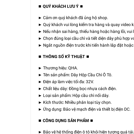
⏹️
QUÝ KHÁCH LƯU Ý
⏹️
► Cảm ơn quý khách đã ủng hộ shop.
► Quý khách vui lòng kiểm tra hàng và quay video k
► Nếu nhận sai hàng, thiếu hàng hoặc hàng lỗi, vui l
► Chọn đúng loại cầu chì và tiết diện dây phù hợp vớ
► Ngắt nguồn điện trước khi tiến hành lắp đặt hoặc 
⏹️
THÔNG SỐ KỸ THUẬT
⏹️
► Thương hiệu: QHA.
► Tên sản phẩm: Dây Hộp Cầu Chì Ô Tô.
► Điện áp làm việc tối đa: 32V.
► Chất liệu dây: Đồng bọc nhựa cách điện.
► Loại sản phẩm: Hộp cầu chì nối dây.
► Kích thước: Nhiều phân loại tùy chọn.
► Ứng dụng: Bảo vệ mạch điện và thiết bị điện DC.
⏹️
CÔNG DỤNG SẢN PHẨM
⏹️
► Bảo vệ hệ thống điện ô tô khỏi hiện tượng quá tải