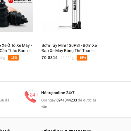
 Xe Ô Tô Xe Máy -
Bơm Tay Mini 130PSI - Bơm Xe
Giá Đỡ Điện
Cần Tháo Bánh -
Đạp Xe Máy Bóng Thể Thao -
Nhanh Khô
p Khẩn Cấp Chống
Thân Inox Không Gỉ
Kẹp, Sạc N
70.831₫
248.625₫
00₫
- 15%
83.330₫
- 15%
Hỗ trợ online 24/7
ưu đãi
Gọi ngay
0941344233
để được tư
vấn