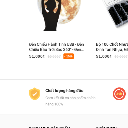
Đèn Chiếu Hành Tinh USB - Đèn
Bộ 100 Chốt Nhựa 
Chiếu Bầu Trời Sao 360° - Đèn
Đinh Tán Nhựa, G
Ngủ Trang Trí Phòng Ngủ, Quà
Tapi Cửa, Cản Xe
51.000₫
51.000₫
60.000₫
- 15%
60.000₫
Tặng
Hộp
Chất lượng hàng đầu
Cam kết tất cả sản phẩm chính
hãng 100%