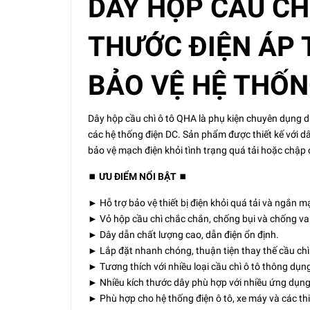
DÂY HỘP CẦU CH
THƯỚC ĐIỆN ÁP T
BẢO VỆ HỆ THỐN
Dây hộp cầu chì ô tô QHA là phụ kiện chuyên dụng dùn
các hệ thống điện DC. Sản phẩm được thiết kế với d
bảo vệ mạch điện khỏi tình trạng quá tải hoặc chập
⏹️
ƯU ĐIỂM NỔI BẬT
⏹️
► Hỗ trợ bảo vệ thiết bị điện khỏi quá tải và ngắn m
► Vỏ hộp cầu chì chắc chắn, chống bụi và chống va 
► Dây dẫn chất lượng cao, dẫn điện ổn định.
► Lắp đặt nhanh chóng, thuận tiện thay thế cầu chì 
► Tương thích với nhiều loại cầu chì ô tô thông dụn
► Nhiều kích thước dây phù hợp với nhiều ứng dụn
► Phù hợp cho hệ thống điện ô tô, xe máy và các thiế