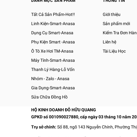
DANH MỤC SẢN PHẨM
THÔNG TIN
Tất Cả Sản Phẩm-Hot!!
Giới thiệu
Linh Kiện-Smart-Anasa
Sản phẩm mới
Dụng Cụ Smart-Anasa
Kiểm Tra Đơn Hàn
Phụ Kiện Smart -Anasa
Liên hệ
Ô Tô Xe Hơi TM-Anasa
Tài Liệu Học
Máy Tính-Smart-Anasa
Thanh Lý Hàng-Lỗ Vốn
Nhóm - Zalo - Anasa
Gia Dụng-Smart-Anasa
Sửa Chữa Đồng Hồ
HỘ KINH DOANH ĐỖ HỮU QUANG
GPKD số 001090027880, cấp ngày 03 tháng 10 năm 2
Trụ sở chính:
Số 88, ngõ 143 Nguyễn Chính, Phường Thị