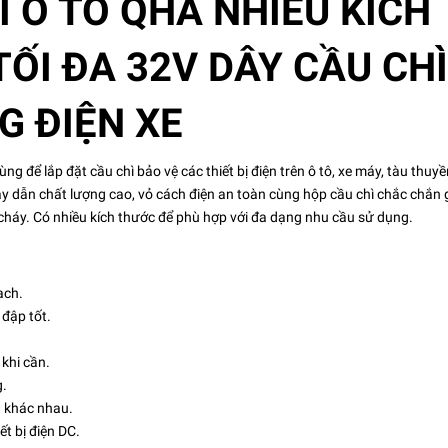
Ì Ô TÔ QHA NHIỀU KÍCH
ỐI ĐA 32V DÂY CẦU CHÌ
G ĐIỆN XE
g để lắp đặt cầu chì bảo vệ các thiết bị điện trên ô tô, xe máy, tàu thuyề
ây dẫn chất lượng cao, vỏ cách điện an toàn cùng hộp cầu chì chắc chắn 
 cháy. Có nhiều kích thước để phù hợp với đa dạng nhu cầu sử dụng.
ạch.
đập tốt.
khi cần.
g.
g khác nhau.
t bị điện DC.