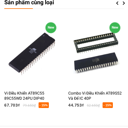
Sản phẩm cùng loại
Previou
Next
New
New
Vi Điều Khiển AT89C55
Combo Vi Điều Khiển AT89S52
89C55WD 24PU DIP40
Và Đế IC 40P
67.703₫
44.753₫
79.650₫
- 15%
52.650₫
- 15%