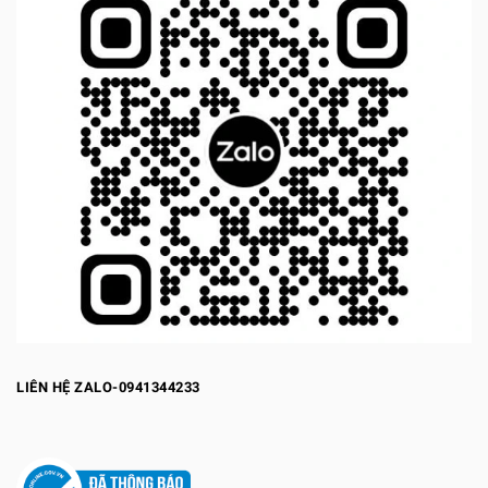
LIÊN HỆ ZALO-0941344233